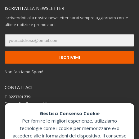
ISCRIVITI ALLA NEWSLETTER
Iscrivendoti alla nostra newsletter sarai sempre aggiornato con le
ultime notizie e promozioni.
Non facciamo Spam!
CONTATTACI
T 0227301779
Email:
altro@sunnext.it
Gestisci Consenso Cookie
SUNNEXT SRL
Per fornire le migliori esperienze, utilizziamo
Via Perugino 44 , 20093 Cologno Monzese (MI)
tecnologie come i cookie per memorizzare e/o
accedere alle informazioni del dispositivo. Il consenso
Apri in Google Maps