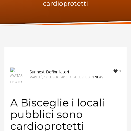
cardioprotetti
ORARI UFFICIO
Lunedi:
9am – 6pm
Martedi:
9am – 6pm
Mercoledi:
9am – 6pm
Giovedi:
9am – 6pm
Venerdi:
9am – 6pm
Sabato:
Chiuso
Domenica:
Chiuso
0
Sunnext Defibrillatori
MARTEDÌ, 12 LUGLIO 2016
/
PUBLISHED IN
NEWS
A Bisceglie i locali
pubblici sono
cardioprotetti