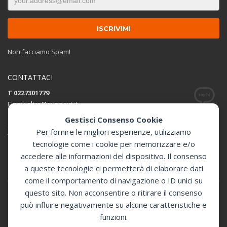
Non facciamo Spam!
CONTATTACI
T 0227301779
Email:
altro@sunnext.it
Gestisci Consenso Cookie
SUNNEXT SRL
Per fornire le migliori esperienze, utilizziamo
Via Perugino 44 , 20093 Cologno Monzese (MI)
tecnologie come i cookie per memorizzare e/o
accedere alle informazioni del dispositivo. Il consenso
Apri in Google Maps
a queste tecnologie ci permetterà di elaborare dati
come il comportamento di navigazione o ID unici su
questo sito. Non acconsentire o ritirare il consenso
può influire negativamente su alcune caratteristiche e
GET SOCIAL
funzioni.