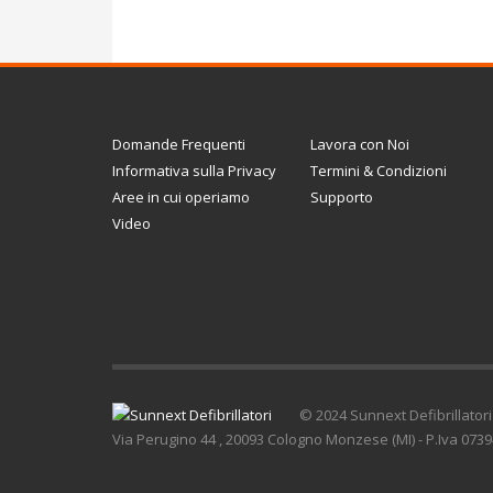
Domande Frequenti
Lavora con Noi
Informativa sulla Privacy
Termini & Condizioni
Aree in cui operiamo
Supporto
Video
© 2024 Sunnext Defibrillatori -
Via Perugino 44 , 20093 Cologno Monzese (MI) - P.Iva 07394350