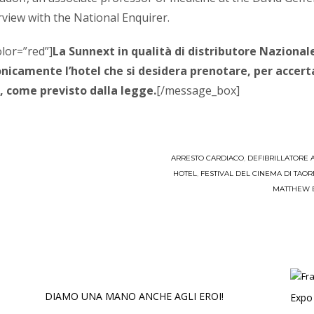
rview with the National Enquirer.
lor=”red”]
La Sunnext in qualità di distributore Nazionale 
fonicamente l’hotel che si desidera prenotare, per accer
e, come previsto dalla legge.
[/message_box]
ARRESTO CARDIACO
,
DEFIBRILLATORE
HOTEL
,
FESTIVAL DEL CINEMA DI TAO
MATTHEW 
DIAMO UNA MANO ANCHE AGLI EROI!
Expo 