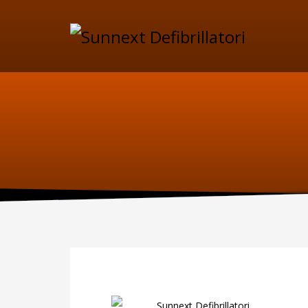
SUPPORTO
MAN
Specif
Telefono:
manute
per il D
0227301779
Fax:
0256561201
Sca
Sunnext Defibrillatori