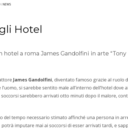
IN
NEWS
gli Hotel
n hotel a roma James Gandolfini in arte “Tony
attore
James Gandolfini
, diventato famoso grazie al ruolo d
che l’uomo, si sarebbe sentito male all’interno dell’hotel dove a
i soccorsi sarebbero arrivati otto minuti dopo il malore, con
o del tempo necessario stimato affinché una persona in arres
otrà imputare mai ai soccorsi di esser arrivati tardi, e sap