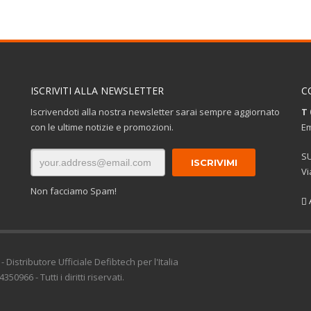
ISCRIVITI ALLA NEWSLETTER
C
Iscrivendoti alla nostra newsletter sarai sempre aggiornato
T 
con le ultime notizie e promozioni.
Em
S
Vi
Non facciamo Spam!
 Distributore Ufficiale Defibtech per l'Italia
966 - Tutti i diritti riservati.