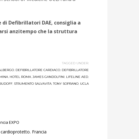
di Defibrillatori DAE, consiglia a
tarsi anzitempo che la struttura
TAGGED UNDER:
 ALBERGO
,
DEFIBRILLATORE CARDIACO
,
DEFIBRILLATORE
RMINA
,
HOTEL ROMA
,
JAMES GANDOLFINI
,
LIFELINE AED
,
BUDOFF
,
STRUMENTO SALVAVITA
,
TONY SOPRANO
,
UCLA
cardioprotetto. Francia