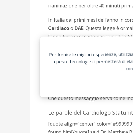
rianimazione per oltre 40 minuti prima
In Italia dai primi mesi dell’anno in co
Cardiaco
o
DAE
. Questa legge è ormai
fanno finta di esserlo per comodità. Sta
James Gandolfini
, non accadrebbero, 
medico in sua assenza e resuscitare l
Per fornire le migliori esperienze, utili
queste tecnologie ci permetterà di elab
Oggi il miglior
DAE
in commercio (
Life
con
si parla di hotel e luoghi pubblici; E si!, 
famoso attore o una persona qualunq
Che questo messaggio serva come monit
Le parole del Cardiologo Statun
[quote align=”center” color=”#999999
found him[/quote] said Dr. Matthew Bu