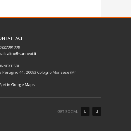
ONTATTACI
0227301779
ail:
altro@sunnext.it
UNNEXT SRL
a Perugino 44 , 20093 Cologno Monzese (MI)
Apri in Google Maps
GET SOCIAL