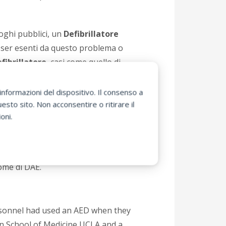
uoghi pubblici, un
Defibrillatore
esser esenti da questo problema o
fibrillatore
, casi come quello di
n grado di sostituirsi alle mani di un
nformazioni del dispositivo. Il consenso a
sto sito. Non acconsentire o ritirare il
 prezzo per tutte le tasche, specie se
oni.
 di più di tutto questo, che egli sia un
ome di DAE.
ersonnel had used an AED when they
en School of Medicine UCLA and a