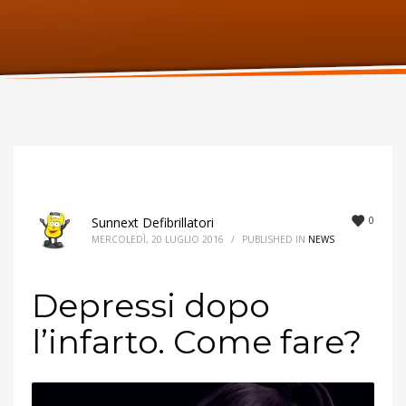
ORARI UFFICIO
Lunedi:
9am – 6pm
Martedi:
9am – 6pm
Mercoledi:
9am – 6pm
Giovedi:
9am – 6pm
Venerdi:
9am – 6pm
Sabato:
Chiuso
Domenica:
Chiuso
0
Sunnext Defibrillatori
MERCOLEDÌ, 20 LUGLIO 2016
/
PUBLISHED IN
NEWS
Depressi dopo
l’infarto. Come fare?