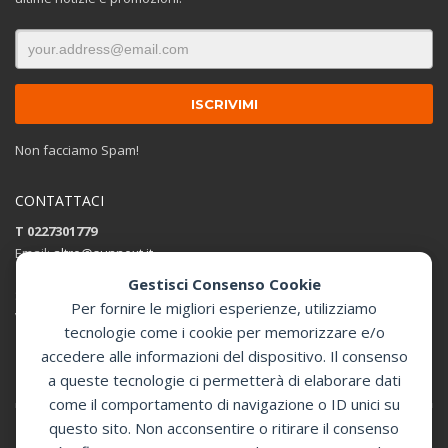
Non facciamo Spam!
CONTATTACI
T 0227301779
Email:
altro@sunnext.it
Gestisci Consenso Cookie
SUNNEXT SRL
Per fornire le migliori esperienze, utilizziamo
Via Perugino 44 , 20093 Cologno Monzese (MI)
tecnologie come i cookie per memorizzare e/o
accedere alle informazioni del dispositivo. Il consenso
Apri in Google Maps
a queste tecnologie ci permetterà di elaborare dati
come il comportamento di navigazione o ID unici su
questo sito. Non acconsentire o ritirare il consenso