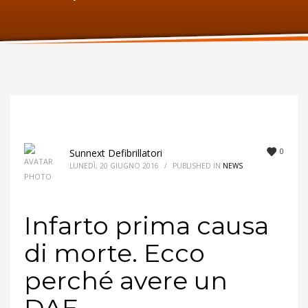
ORARI UFFICIO
Lunedi:
9am – 6pm
Martedi:
9am – 6pm
Mercoledi:
9am – 6pm
Giovedi:
9am – 6pm
Venerdi:
9am – 6pm
Sabato:
Chiuso
Domenica:
Chiuso
0
Sunnext Defibrillatori
LUNEDÌ, 20 GIUGNO 2016
/
PUBLISHED IN
NEWS
Infarto prima causa
di morte. Ecco
perché avere un