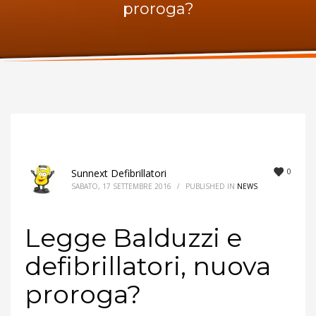
proroga?
ORARI UFFICIO
Lunedi:
9am – 6pm
Martedi:
9am – 6pm
Mercoledi:
9am – 6pm
Giovedi:
9am – 6pm
Venerdi:
9am – 6pm
Sabato:
Chiuso
Domenica:
Chiuso
0
Sunnext Defibrillatori
SABATO, 17 SETTEMBRE 2016
/
PUBLISHED IN
NEWS
Legge Balduzzi e
defibrillatori, nuova
proroga?