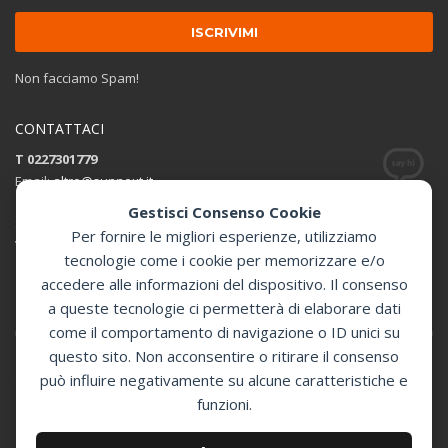
Non facciamo Spam!
CONTATTACI
T 0227301779
Email:
altro@sunnext.it
Gestisci Consenso Cookie
SUNNEXT SRL
Per fornire le migliori esperienze, utilizziamo
Via Perugino 44 , 20093 Cologno Monzese (MI)
tecnologie come i cookie per memorizzare e/o
accedere alle informazioni del dispositivo. Il consenso
Apri in Google Maps
a queste tecnologie ci permetterà di elaborare dati
come il comportamento di navigazione o ID unici su
questo sito. Non acconsentire o ritirare il consenso
può influire negativamente su alcune caratteristiche e
GET SOCIAL
funzioni.
© 2024 Sunnext Defibrillatori -