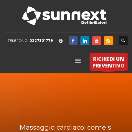
SUPPORTO
×
Telefono:
0227301779
Fax:
0256561201
TELEFONO:
0227301779
MANUALI
RICHIEDI UN
Specifiche di funzionamento, manutenzione e linee guida tecniche
PREVENTIVO
per il Defibrillatore Lifeline.
Scarica Manuali
SOFTWARE
Il Software DAC-600 DefibView consente l'analisi degli eventi
registrati dal Defibrillatore Lifeline.
Scarica Software
Massaggio cardiaco: come si