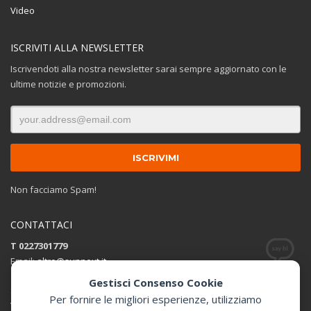
Video
ISCRIVITI ALLA NEWSLETTER
Iscrivendoti alla nostra newsletter sarai sempre aggiornato con le
ultime notizie e promozioni.
Non facciamo Spam!
CONTATTACI
T 0227301779
Email:
altro@sunnext.it
Gestisci Consenso Cookie
SUNNEXT SRL
Per fornire le migliori esperienze, utilizziamo
Via Perugino 44 , 20093 Cologno Monzese (MI)