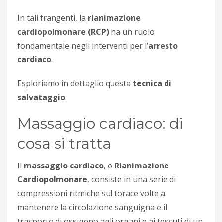
In tali frangenti, la
rianimazione
cardiopolmonare (RCP)
ha un ruolo
fondamentale negli interventi per l’
arresto
cardiaco
.
Esploriamo in dettaglio questa
tecnica di
salvataggio
.
Massaggio cardiaco: di
cosa si tratta
Il
massaggio cardiaco
, o
Rianimazione
Cardiopolmonare
, consiste in una serie di
compressioni ritmiche sul torace volte a
mantenere la circolazione sanguigna e il
trasporto di ossigeno agli organi e ai tessuti di un