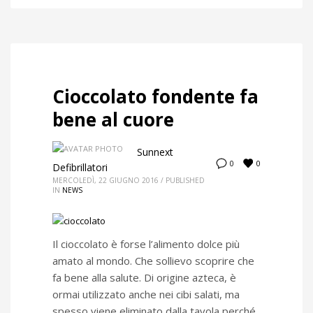
Cioccolato fondente fa
bene al cuore
Sunnext
0
0
Defibrillatori
MERCOLEDÌ, 22 GIUGNO 2016
/
PUBLISHED
IN
NEWS
Il cioccolato è forse l’alimento dolce più
amato al mondo. Che sollievo scoprire che
fa bene alla salute. Di origine azteca, è
ormai utilizzato anche nei cibi salati, ma
spesso viene eliminato dalla tavola perché