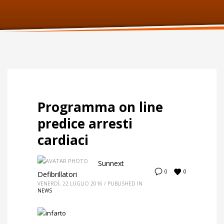
ORARI UFFICIO
Lunedi:
9am – 6pm
Martedi:
9am – 6pm
Mercoledi:
9am – 6pm
Giovedi:
9am – 6pm
Venerdi:
9am – 6pm
Sabato:
Chiuso
Domenica:
Chiuso
Programma on line
predice arresti
cardiaci
Sunnext
0
0
Defibrillatori
VENERDÌ, 22 LUGLIO 2016
/
PUBLISHED IN
NEWS