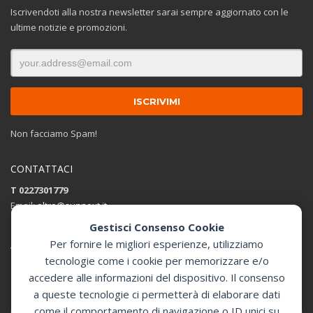
Iscrivendoti alla nostra newsletter sarai sempre aggiornato con le
ultime notizie e promozioni.
Non facciamo Spam!
CONTATTACI
T 0227301779
Email:
altro@sunnext.it
Gestisci Consenso Cookie
SUNNEXT SRL
Per fornire le migliori esperienze, utilizziamo
Via Perugino 44 , 20093 Cologno Monzese (MI)
tecnologie come i cookie per memorizzare e/o
accedere alle informazioni del dispositivo. Il consenso
Apri in Google Maps
a queste tecnologie ci permetterà di elaborare dati
come il comportamento di navigazione o ID unici su