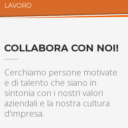
LAVORO
ORARI UFFICIO
Lunedi:
9am – 6pm
Martedi:
9am – 6pm
Mercoledi:
9am – 6pm
Giovedi:
9am – 6pm
Venerdi:
9am – 6pm
COLLABORA CON NOI!
Sabato:
Chiuso
Domenica:
Chiuso
Cerchiamo persone motivate
e di talento che siano in
sintonia con i nostri valori
aziendali e la nostra cultura
d'impresa.