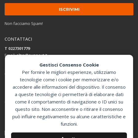
Non facciamo Spam!
CONTATTACI
T 0227301779
Email:
altro@sunnext.it
Gestisci Consenso Cookie
SUNNEXT SRL
Per fornire le migliori esperienze, utilizziamo
Via Perugino 44 , 20093 Cologno Monzese (MI)
tecnologie come i cookie per memorizzare e/o
accedere alle informazioni del dispositivo. Il consenso
Apri in Google Maps
a queste tecnologie ci permetterà di elaborare dati
come il comportamento di navigazione o ID unici su
questo sito. Non acconsentire o ritirare il consenso
può influire negativamente su alcune caratteristiche e
GET SOCIAL
funzioni.
© 2024 Sunnext Defibrillatori -