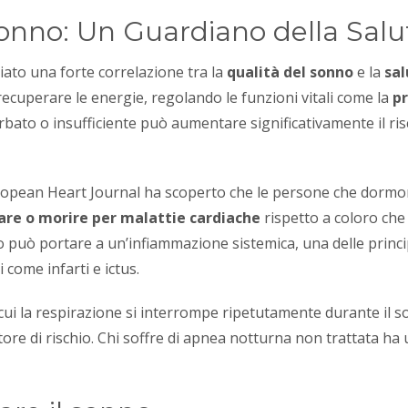
onno: Un Guardiano della Salu
ato una forte correlazione tra la
qualità del sonno
e la
sal
recuperare le energie, regolando le funzioni vitali come la
p
urbato o insufficiente può aumentare significativamente il ri
European Heart Journal ha scoperto che le persone che dorm
are o morire per malattie cardiache
rispetto a coloro c
o può portare a un’infiammazione sistemica, una delle princip
 come infarti e ictus.
 cui la respirazione si interrompe ripetutamente durante il s
re di rischio. Chi soffre di apnea notturna non trattata ha u