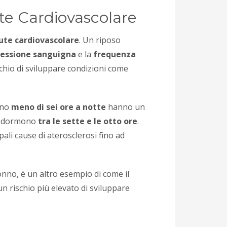
te Cardiovascolare
ute cardiovascolare
. Un riposo
ressione sanguigna
e la
frequenza
schio di sviluppare condizioni come
ono
meno di sei ore a notte
hanno un
he dormono
tra le sette e le otto ore
.
ali cause di aterosclerosi fino ad
onno, è un altro esempio di come il
n rischio più elevato di sviluppare