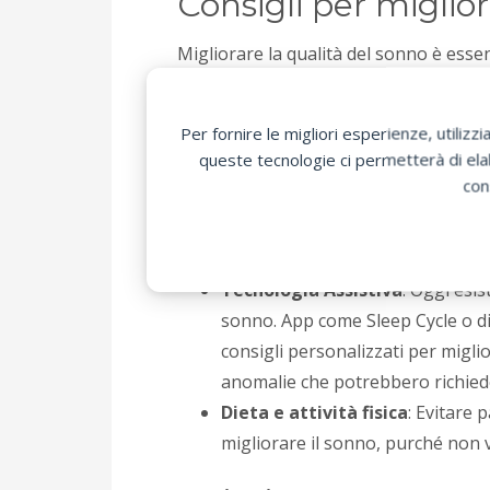
Consigli per miglior
Migliorare la qualità del sonno è ess
possono aiutare:
Per fornire le migliori esperienze, utili
Andare a dormire e svegliarsi 
queste tecnologie ci permetterà di elab
Evitare l’uso di dispositivi elet
con
produzione di melatonina, l’orm
Ambiente di Riposo
: Creare un 
tappi per le orecchie o mascherine
Tecnologia Assistiva
: Oggi esi
sonno. App come Sleep Cycle o di
consigli personalizzati per migli
anomalie che potrebbero richied
Dieta e attività fisica
: Evitare p
migliorare il sonno, purché non v