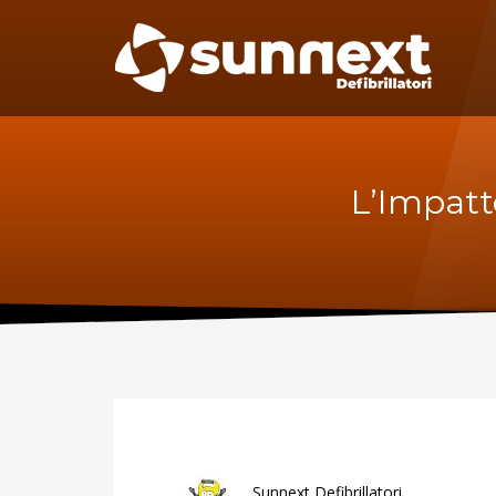
SUPPORTO
MAN
Specif
Telefono:
manute
per il D
0227301779
Fax:
0256561201
Sca
L’Impatt
Sunnext Defibrillatori