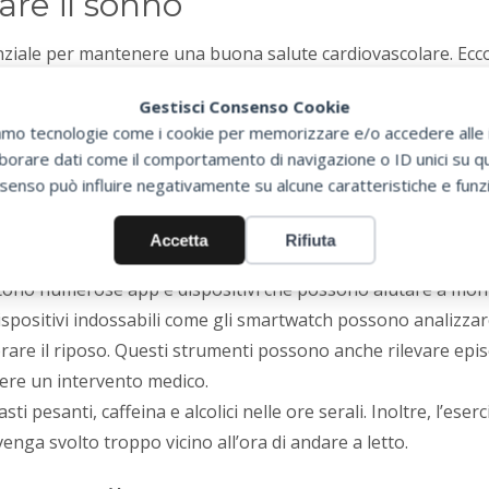
are il sonno
enziale per mantenere una buona salute cardiovascolare. Ecco
Gestisci Consenso Cookie
zziamo tecnologie come i cookie per memorizzare e/o accedere alle i
alla stessa
ora ogni giorno
orare dati come il comportamento di navigazione o ID unici su que
tronici
almeno un’ora prima di coricarsi, poiché la luce blu e
senso può influire negativamente su alcune caratteristiche e funzi
one del sonno.
ambiente favorevole al sonno, mantenendo la camera da letto 
Accetta
Rifiuta
 per gli occhi può essere utile per chi ha difficoltà a dormir
stono numerose app e dispositivi che possono aiutare a monit
spositivi indossabili come gli smartwatch possono analizzar
orare il riposo. Questi strumenti possono anche rilevare epi
ere un intervento medico.
asti pesanti, caffeina e alcolici nelle ore serali. Inoltre, l’ese
enga svolto troppo vicino all’ora di andare a letto.