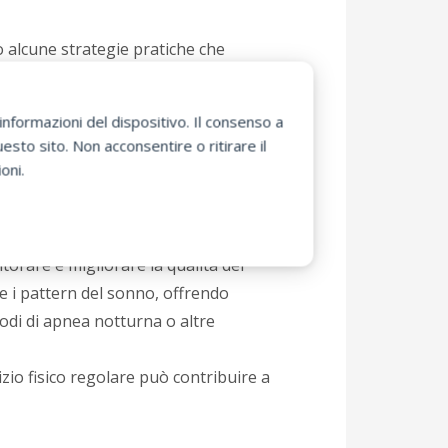
 alcune strategie pratiche che
nformazioni del dispositivo. Il consenso a
sto sito. Non acconsentire o ritirare il
messa può interferire con la
oni.
fresca, silenziosa e buia. L’uso di
e.
orare e migliorare la qualità del
e i pattern del sonno, offrendo
sodi di apnea notturna o altre
rcizio fisico regolare può contribuire a