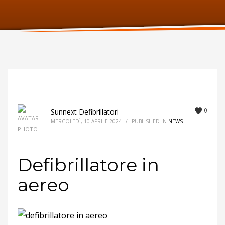
ORARI UFFICIO
Lunedi:
9am – 6pm
Martedi:
9am – 6pm
Mercoledi:
9am – 6pm
Giovedi:
9am – 6pm
Venerdi:
9am – 6pm
Sabato:
Chiuso
Domenica:
Chiuso
0
Sunnext Defibrillatori
MERCOLEDÌ, 10 APRILE 2024
/
PUBLISHED IN
NEWS
Defibrillatore in
aereo