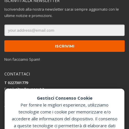
ISCRIVITI ALLA NEWSLETTER
Iscrivendoti alla nostra newsletter sarai sempre aggiornato con le
ultime notizie e promozioni.
Non facciamo Spam!
CONTATTACI
T 0227301779
Email:
altro@sunnext.it
Gestisci Consenso Cookie
SUNNEXT SRL
Per fornire le migliori esperienze, utilizziamo
Via Perugino 44 , 20093 Cologno Monzese (MI)
tecnologie come i cookie per memorizzare e/o
accedere alle informazioni del dispositivo. Il consenso
Apri in Google Maps
a queste tecnologie ci permetterà di elaborare dati