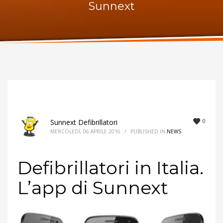
Sunnext
ORARI UFFICIO
Lunedi:
9am – 6pm
Martedi:
9am – 6pm
Mercoledi:
9am – 6pm
Giovedi:
9am – 6pm
Venerdi:
9am – 6pm
Sabato:
Chiuso
Domenica:
Chiuso
0
Sunnext Defibrillatori
MERCOLEDÌ, 06 APRILE 2016
/
PUBLISHED IN
NEWS
Defibrillatori in Italia.
L’app di Sunnext