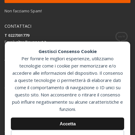
Non facciamo Spam!
CONTATTACI
T 0227301779
Email:
altro@sunnext.it
Gestisci Consenso Cookie
SUNNEXT SRL
Per fornire le migliori esperienze, utilizziamo
Via Perugino 44 , 20093 Cologno Monzese (MI)
tecnologie come i cookie per memorizzare e/o
accedere alle informazioni del dispositivo. Il consenso
Apri in Google Maps
a queste tecnologie ci permetterà di elaborare dati
come il comportamento di navigazione o ID unici su
questo sito. Non acconsentire o ritirare il consenso
può influire negativamente su alcune caratteristiche e
GET SOCIAL
funzioni.
© 2024 Sunnext Defibrillatori -
Accetta
Distributore Ufficiale Defibtech per l'Italia
Via Perugino 44 , 20093 Cologno Monzese (MI) - P.Iva 07394350966 -