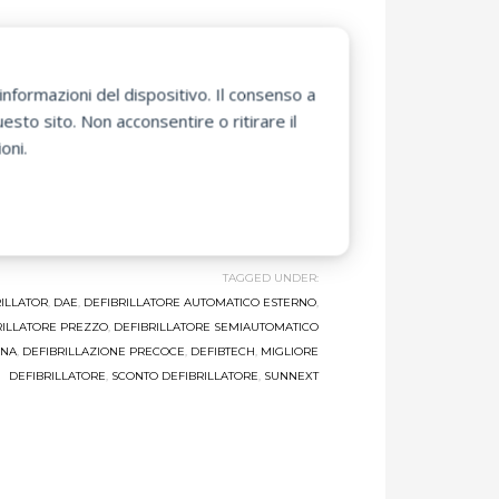
nformazioni del dispositivo. Il consenso a
sto sito. Non acconsentire o ritirare il
oni.
TAGGED UNDER:
ILLATOR
,
DAE
,
DEFIBRILLATORE AUTOMATICO ESTERNO
,
RILLATORE PREZZO
,
DEFIBRILLATORE SEMIAUTOMATICO
ANA
,
DEFIBRILLAZIONE PRECOCE
,
DEFIBTECH
,
MIGLIORE
DEFIBRILLATORE
,
SCONTO DEFIBRILLATORE
,
SUNNEXT