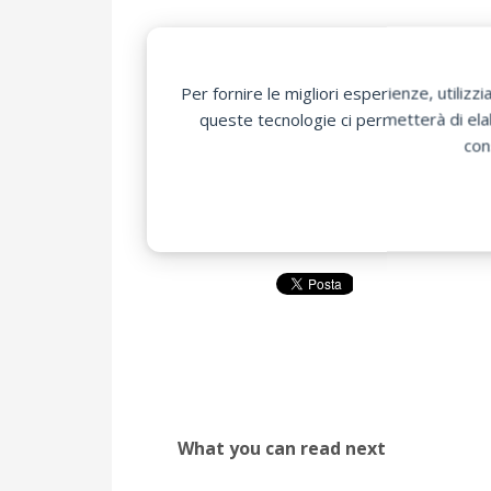
Permettersi il miglior prodotto con i mi
Solo
SUNNEXT
può.
Per fornire le migliori esperienze, utili
queste tecnologie ci permetterà di elab
con
(Offerta valida dal 1 Marzo al 1 apri
What you can read next