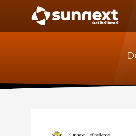
SUPPORTO
MAN
Specif
Telefono:
manute
per il D
0227301779
Fax:
0256561201
Sca
De
Sunnext Defibrillatori