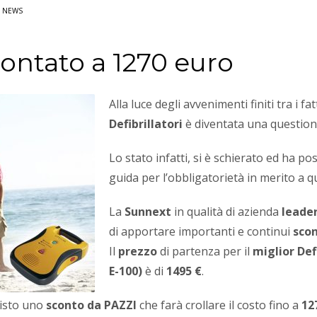
N
NEWS
contato a 1270 euro
Alla luce degli avvenimenti finiti tra i fa
Defibrillatori
è diventata una questione
Lo stato infatti, si è schierato ed ha pos
guida per l’obbligatorietà in merito a q
La
Sunnext
in qualità di azienda
leade
di apportare importanti e continui
scon
Il
prezzo
di partenza per il
miglior Def
E-100)
è di
1495 €
.
isto uno
sconto da PAZZI
che farà crollare il costo fino a
12