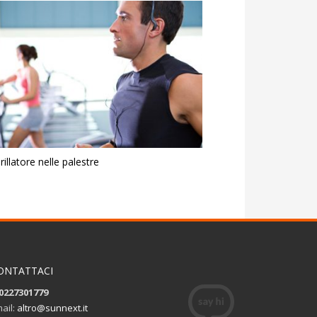
rillatore nelle palestre
ONTATTACI
0227301779
ail:
altro@sunnext.it