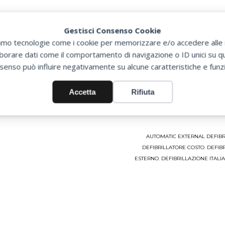
gliori prezzi.
Gestisci Consenso Cookie
zziamo tecnologie come i cookie per memorizzare e/o accedere alle i
orare dati come il comportamento di navigazione o ID unici su que
senso può influire negativamente su alcune caratteristiche e funzi
le 2013)
Accetta
Rifiuta
AUTOMATIC EXTERNAL DEFIBR
DEFIBRILLATORE COSTO
,
DEFIB
ESTERNO
,
DEFIBRILLAZIONE ITALI