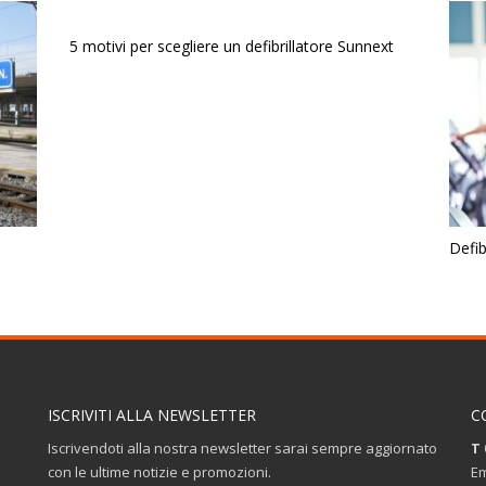
5 motivi per scegliere un defibrillatore Sunnext
Defib
ISCRIVITI ALLA NEWSLETTER
C
Iscrivendoti alla nostra newsletter sarai sempre aggiornato
T 
con le ultime notizie e promozioni.
Em