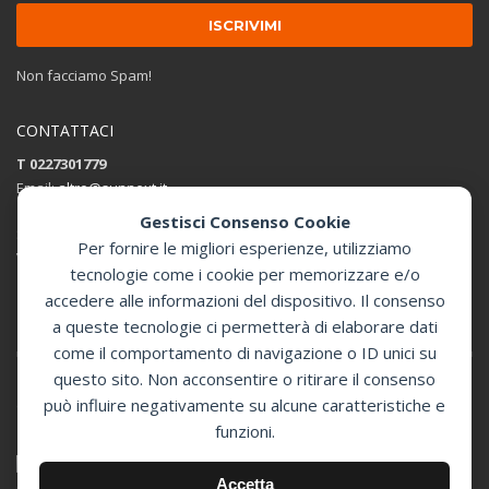
Non facciamo Spam!
CONTATTACI
T 0227301779
Email:
altro@sunnext.it
Gestisci Consenso Cookie
SUNNEXT SRL
Per fornire le migliori esperienze, utilizziamo
Via Perugino 44 , 20093 Cologno Monzese (MI)
tecnologie come i cookie per memorizzare e/o
accedere alle informazioni del dispositivo. Il consenso
Apri in Google Maps
a queste tecnologie ci permetterà di elaborare dati
come il comportamento di navigazione o ID unici su
questo sito. Non acconsentire o ritirare il consenso
può influire negativamente su alcune caratteristiche e
GET SOCIAL
funzioni.
© 2024 Sunnext Defibrillatori -
Accetta