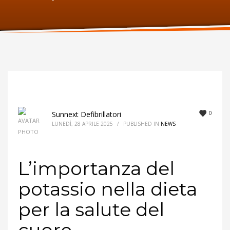
ORARI UFFICIO
Lunedi:
9am – 6pm
Martedi:
9am – 6pm
Mercoledi:
9am – 6pm
Giovedi:
9am – 6pm
Venerdi:
9am – 6pm
Sabato:
Chiuso
Domenica:
Chiuso
0
Sunnext Defibrillatori
LUNEDÌ, 28 APRILE 2025
/
PUBLISHED IN
NEWS
L’importanza del
potassio nella dieta
per la salute del