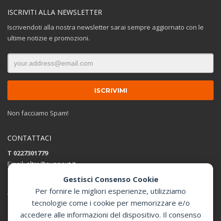
ISCRIVITI ALLA NEWSLETTER
Iscrivendoti alla nostra newsletter sarai sempre aggiornato con le
ultime notizie e promozioni.
Non facciamo Spam!
CONTATTACI
T 0227301779
Email:
altro@sunnext.it
Gestisci Consenso Cookie
SUNNEXT SRL
Per fornire le migliori esperienze, utilizziamo
Via Perugino 44 , 20093 Cologno Monzese (MI)
tecnologie come i cookie per memorizzare e/o
accedere alle informazioni del dispositivo. Il consenso
Apri in Google Maps