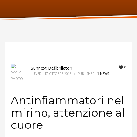
ORARI UFFICIO
Lunedi:
9am – 6pm
Martedi:
9am – 6pm
Mercoledi:
9am – 6pm
Giovedi:
9am – 6pm
Venerdi:
9am – 6pm
Sabato:
Chiuso
Domenica:
Chiuso
0
Sunnext Defibrillatori
LUNEDÌ, 17 OTTOBRE 2016
/
PUBLISHED IN
NEWS
Antinfiammatori nel
mirino, attenzione al
cuore