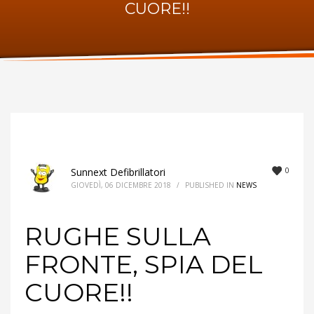
CUORE!!
ORARI UFFICIO
Lunedi:
9am – 6pm
Martedi:
9am – 6pm
Mercoledi:
9am – 6pm
Giovedi:
9am – 6pm
Venerdi:
9am – 6pm
Sabato:
Chiuso
Domenica:
Chiuso
0
Sunnext Defibrillatori
GIOVEDÌ, 06 DICEMBRE 2018
/
PUBLISHED IN
NEWS
RUGHE SULLA
FRONTE, SPIA DEL
CUORE!!