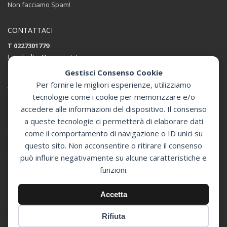
Non facciamo Spam!
CONTATTACI
T 0227301779
Email:
altro@sunnext.it
Gestisci Consenso Cookie
SUNNEXT SRL
Per fornire le migliori esperienze, utilizziamo
Via Perugino 44 , 20093 Cologno Monzese (MI)
tecnologie come i cookie per memorizzare e/o
accedere alle informazioni del dispositivo. Il consenso
Apri in Google Maps
a queste tecnologie ci permetterà di elaborare dati
come il comportamento di navigazione o ID unici su
questo sito. Non acconsentire o ritirare il consenso
può influire negativamente su alcune caratteristiche e
GET SOCIAL
funzioni.
© 2024 Sunnext Defibrillatori -
Accetta
Distributore Ufficiale Defibtech per l'Italia
Via Perugino 44 , 20093 Cologno Monzese (MI) - P.Iva 07394350966 -
Rifiuta
Tutti i diritti riservati.