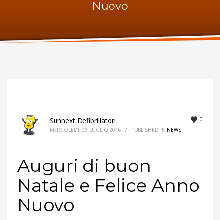
Nuovo
ORARI UFFICIO
Lunedi:
9am – 6pm
Martedi:
9am – 6pm
Mercoledi:
9am – 6pm
Giovedi:
9am – 6pm
Venerdi:
9am – 6pm
Sabato:
Chiuso
Domenica:
Chiuso
0
Sunnext Defibrillatori
MERCOLEDÌ, 06 LUGLIO 2016
/
PUBLISHED IN
NEWS
Auguri di buon
Natale e Felice Anno
Nuovo