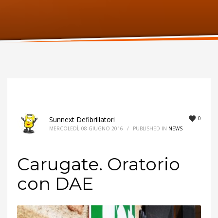
ORARI UFFICIO
Lunedi:
9am – 6pm
Martedi:
9am – 6pm
Mercoledi:
9am – 6pm
Giovedi:
9am – 6pm
Venerdi:
9am – 6pm
Sabato:
Chiuso
Domenica:
Chiuso
0
Sunnext Defibrillatori
MERCOLEDÌ, 08 GIUGNO 2016
/
PUBLISHED IN
NEWS
Carugate. Oratorio
con DAE