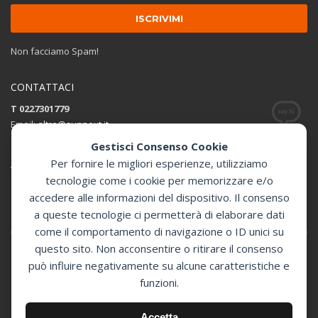
Non facciamo Spam!
CONTATTACI
T 0227301779
Email:
altro@sunnext.it
Gestisci Consenso Cookie
SUNNEXT SRL
Per fornire le migliori esperienze, utilizziamo
Via Perugino 44 , 20093 Cologno Monzese (MI)
tecnologie come i cookie per memorizzare e/o
accedere alle informazioni del dispositivo. Il consenso
Apri in Google Maps
a queste tecnologie ci permetterà di elaborare dati
come il comportamento di navigazione o ID unici su
questo sito. Non acconsentire o ritirare il consenso
può influire negativamente su alcune caratteristiche e
GET SOCIAL
funzioni.
© 2024 Sunnext Defibrillatori -
Accetta