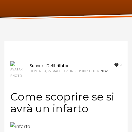
ORARI UFFICIO
Lunedi:
9am – 6pm
Martedi:
9am – 6pm
Mercoledi:
9am – 6pm
Giovedi:
9am – 6pm
Venerdi:
9am – 6pm
Sabato:
Chiuso
Domenica:
Chiuso
0
Sunnext Defibrillatori
DOMENICA, 22 MAGGIO 2016
/
PUBLISHED IN
NEWS
Come scoprire se si
avrà un infarto