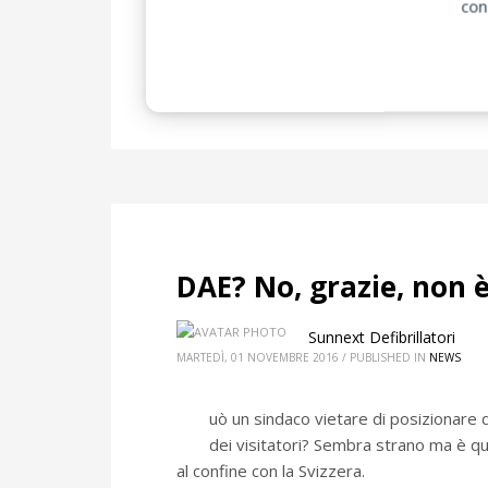
con
ARRESTO CARDIACO
DAE
DAE SUL LAVORO
DEFIBR
DAE? No, grazie, non 
Sunnext Defibrillatori
MARTEDÌ, 01 NOVEMBRE 2016
/
PUBLISHED IN
NEWS
uò un sindaco vietare di posizionare d
dei visitatori? Sembra strano ma è q
al confine con la Svizzera.