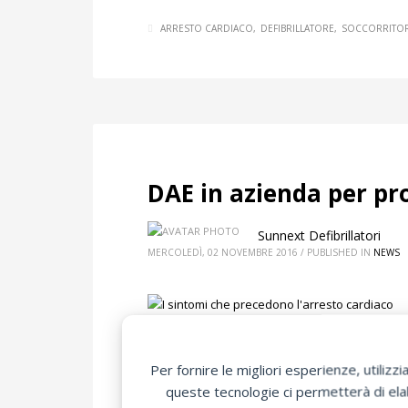
ARRESTO CARDIACO
DEFIBRILLATORE
SOCCORRITOR
DAE in azienda per pro
Sunnext Defibrillatori
MERCOLEDÌ, 02 NOVEMBRE 2016
/
PUBLISHED IN
NEWS
ricettive. I fatti di cronaca ci portano sem
battito negli ultimi due mesi.
Per fornire le migliori esperienze, utili
queste tecnologie ci permetterà di elab