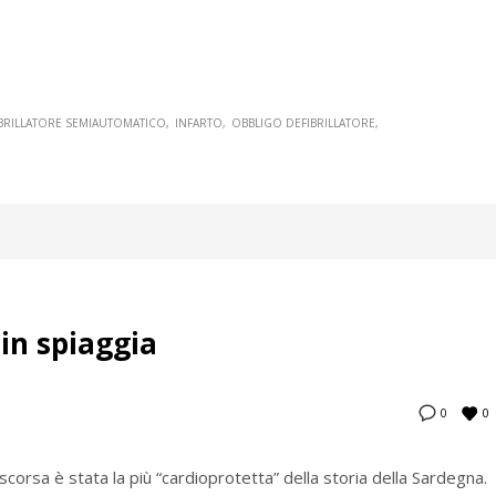
BRILLATORE SEMIAUTOMATICO
INFARTO
OBBLIGO DEFIBRILLATORE
in spiaggia
0
0
scorsa è stata la più “cardioprotetta” della storia della Sardegna.