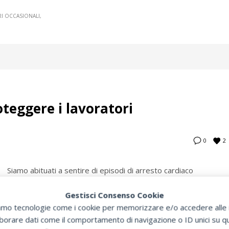
I OCCASIONALI
teggere i lavoratori
2
0
Siamo abituati a sentire di episodi di arresto cardiaco
soprattutto per sportivi e ogni tanto in alberghi o strutture
pre alla realtà e sono già due i casi di malore per blocco del
Gestisci Consenso Cookie
zziamo tecnologie come i cookie per memorizzare e/o accedere alle i
orare dati come il comportamento di navigazione o ID unici su que