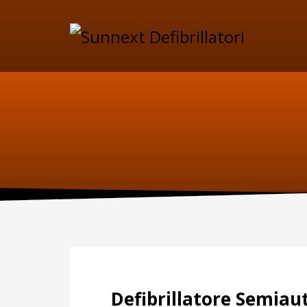
SUPPORTO
MAN
Specif
Telefono:
manute
per il D
0227301779
Fax:
0256561201
Sca
Defibrillatore Semiau