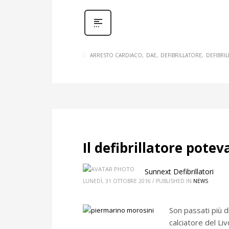
ARRESTO CARDIACO
DAE
DEFIBRILLATORE
DEFIBRI
Il defibrillatore pote
Sunnext Defibrillatori
LUNEDÌ, 31 OTTOBRE 2016
/
PUBLISHED IN
NEWS
Son passati più d
calciatore del Li