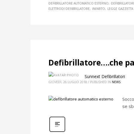
DEFIBRILLATORE AUTOMATICO ESTERNO
DEFIBRILLATO
ELETTRODI DEFIBRILLATORE
INFARTO
LEGGE GAZZETTA 
Defibrillatore….che pa
Sunnext Defibrillatori
GIOVEDÌ, 26 LUGLIO 2018
/
PUBLISHED IN
NEWS
Socco
se sb