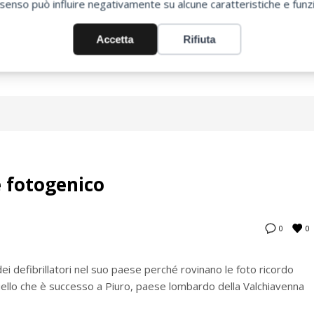
senso può influire negativamente su alcune caratteristiche e funzi
Accetta
Rifiuta
ILLATORE SEMIAUTOMATICO
INFARTO
LAVORO
è fotogenico
0
0
ei defibrillatori nel suo paese perché rovinano le foto ricordo
uello che è successo a Piuro, paese lombardo della Valchiavenna