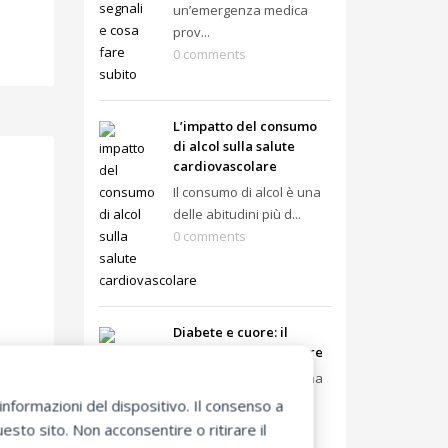
un’emergenza medica
prov...
0 comments
L’impatto del consumo
di alcol sulla salute
cardiovascolare
Il consumo di alcol è una
delle abitudini più d...
0 comments
Diabete e cuore: il
rischio cardiovascolare
Il diabete non è solo una
malattia metabolica: ...
nformazioni del dispositivo. Il consenso a
0 comments
sto sito. Non acconsentire o ritirare il