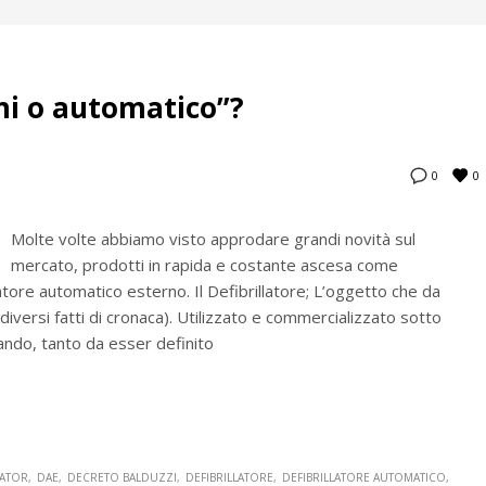
semi o automatico”?
0
0
Molte volte abbiamo visto approdare grandi novità sul
mercato, prodotti in rapida e costante ascesa come
tore automatico esterno. Il Defibrillatore; L’oggetto che da
diversi fatti di cronaca). Utilizzato e commercializzato sotto
ando, tanto da esser definito
LATOR
DAE
DECRETO BALDUZZI
DEFIBRILLATORE
DEFIBRILLATORE AUTOMATICO