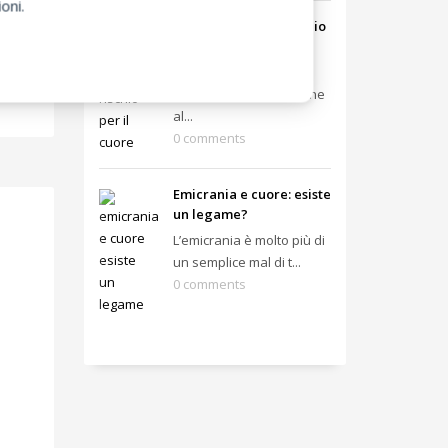
oni.
Fumo passivo: un rischio
per il cuore
Il fumo passivo, noto
anche come esposizione
al...
0 comments
Emicrania e cuore: esiste
un legame?
L’emicrania è molto più di
un semplice mal di t...
0 comments