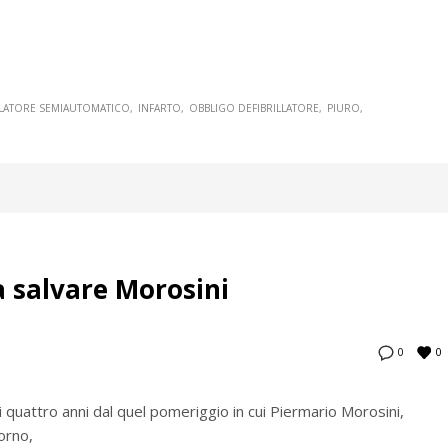
LLATORE SEMIAUTOMATICO
INFARTO
OBBLIGO DEFIBRILLATORE
PIURO
va salvare Morosini
0
0
i quattro anni dal quel pomeriggio in cui Piermario Morosini,
vorno,