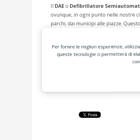
Il
DAE
o
Defibrillatore Semiautomat
ovunque, in ogni punto nelle nostre cit
parchi, dai municipi alle piazze. Questo
Defibrillatore
interviene sostituendos
Per fornire le migliori esperienze, utili
Perché quindi limitarsi ad inserire il
DA
queste tecnologie ci permetterà di elab
Certo è importante ed innovativo l’obbl
con
gran parte delle persone che ogni ann
Il consiglio è quello di richiedere al p
cittadini sui benefici questo mezzo è in