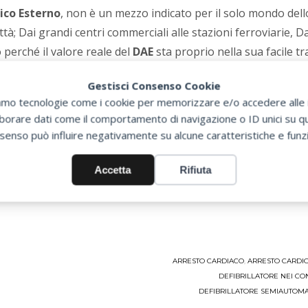
ico Esterno
, non è un mezzo indicato per il solo mondo del
tà; Dai grandi centri commerciali alle stazioni ferroviarie, Da
 perché il valore reale del
DAE
sta proprio nella sua facile tr
i alle mani di un medico nell’attesa che questo arrivi e possa
Gestisci Consenso Cookie
zziamo tecnologie come i cookie per memorizzare e/o accedere alle i
E
solo nei centri sportivi, privandoci della possibilità di mette
orare dati come il comportamento di navigazione o ID unici su que
igo di inserirlo in luoghi dove si pratica più facilmente lo s
senso può influire negativamente su alcune caratteristiche e funzi
o muoiono a causa di arresto cardiaco, ne sono vittima tra 
Accetta
Rifiuta
roprio comune di riferimento di dotarsi di
Defibrillatore Se
 grado di fornire alle nostre città. Molte volte le soluzioni p
ARRESTO CARDIACO
,
ARRESTO CARDI
DEFIBRILLATORE NEI C
DEFIBRILLATORE SEMIAUTOMA