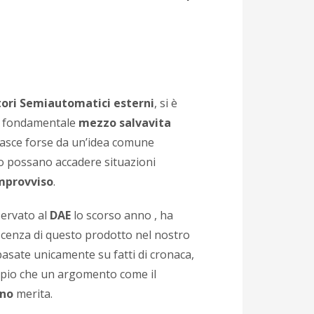
atori Semiautomatici esterni
, si è
o fondamentale
mezzo salvavita
nasce forse da un’idea comune
o possano accadere situazioni
improvviso
.
servato al
DAE
lo scorso anno , ha
scenza di questo prodotto nel nostro
asate unicamente su fatti di cronaca,
pio che un argomento come il
rno
merita.