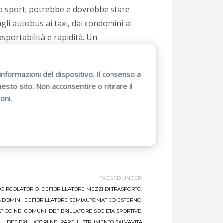
lo sport; potrebbe e dovrebbe stare
gli autobus ai taxi, dai condomini ai
asportabilità e rapidità. Un
 davvero salvare la vita.
nformazioni del dispositivo. Il consenso a
re in sicurezza noi ed i nostri cari.
sto sito. Non acconsentire o ritirare il
forzo fisico, ma sappiamo tutti che
oni.
le mura domestiche o per strada.
miautomatico Esterno
ed informare i
iù semplici sono anche le migliori.
TAGGED UNDER:
OCIRCOLATORIO
,
DEFIBRILLATORE MEZZI DI TRASPORTO
,
ONDOMINI
,
DEFIBRILLATORE SEMIAUTOMATICO ESTERNO
,
TICO NEI COMUNI
,
DEFIBRILLATORE SOCIETA SPORTIVE
,
DEFIBRILLATORI NEI PARCHI
,
STRUMENTO SALVAVITA