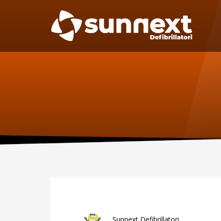
SUPPORTO
MAN
Specif
Telefono:
manute
per il D
0227301779
Fax:
0256561201
Sca
Sunnext Defibrillatori