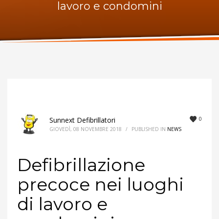
lavoro e condomini
ORARI UFFICIO
Lunedi:
9am – 6pm
Martedi:
9am – 6pm
Mercoledi:
9am – 6pm
Giovedi:
9am – 6pm
Venerdi:
9am – 6pm
Sabato:
Chiuso
Domenica:
Chiuso
0
Sunnext Defibrillatori
GIOVEDÌ, 08 NOVEMBRE 2018
/
PUBLISHED IN
NEWS
Defibrillazione
precoce nei luoghi
di lavoro e