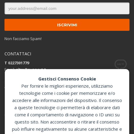
Non facciamo Spam!
CONTATTACI
T 0227301779
Email:
altro@sunnext.it
Gestisci Consenso Cookie
SUNNEXT SRL
Per fornire le migliori esperienze, utilizziamo
Via Perugino 44 , 20093 Cologno Monzese (MI)
tecnologie come i cookie per memorizzare e/o
accedere alle informazioni del dispositivo. Il consenso
Apri in Google Maps
a queste tecnologie ci permetterà di elaborare dati
come il comportamento di navigazione o ID unici su
questo sito. Non acconsentire o ritirare il consenso
può influire negativamente su alcune caratteristiche e
GET SOCIAL