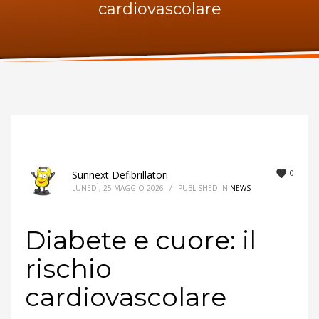
cardiovascolare
ORARI UFFICIO
Lunedi:
9am – 6pm
Martedi:
9am – 6pm
Mercoledi:
9am – 6pm
Giovedi:
9am – 6pm
Venerdi:
9am – 6pm
Sabato:
Chiuso
Domenica:
Chiuso
0
Sunnext Defibrillatori
LUNEDÌ, 25 MAGGIO 2026
/
PUBLISHED IN
NEWS
Diabete e cuore: il
rischio
cardiovascolare