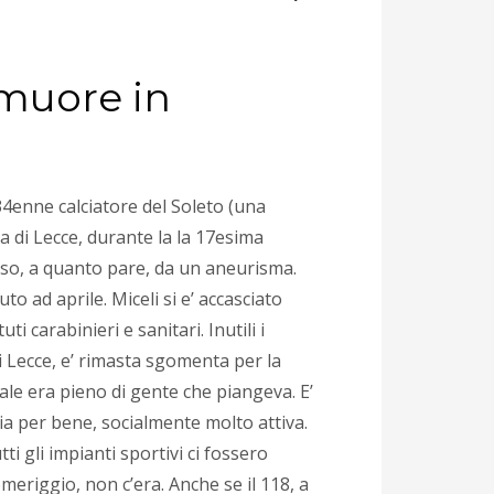
muore in
34enne calciatore del Soleto (una
ia di Lecce, durante la la 17esima
iso, a quanto pare, da un aneurisma.
 ad aprile. Miceli si e’ accasciato
 carabinieri e sanitari. Inutili i
di Lecce, e’ rimasta sgomenta per la
dale era pieno di gente che piangeva. E’
ia per bene, socialmente molto attiva.
i gli impianti sportivi ci fossero
meriggio, non c’era. Anche se il 118, a