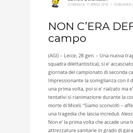
DOMENICA, 17 APRILE 2016
/
PUBLISHED 
NON C’ERA DEF
campo
(AGI) – Lecce, 28 gen. – Una nuova trag
squadra dilettantistica), si e’ accasci
giornata del campionato di seconda ca
Impressionante la somiglianza con il d
una prima volta, poi si e’ rialzato ma e
tentativi si rianimazione durante la co
morte di Miceli. “Siamo sconvolti – affe
una tragedia che lascia increduli. Ale
Non e’ la prima volta che accade una tr
attrezzature sanitarie in grado di gara