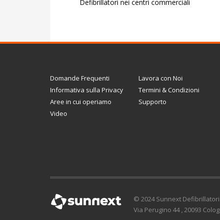
Defibrillatori nei centri commerciali
Domande Frequenti
Lavora con Noi
Informativa sulla Privacy
Termini & Condizioni
Aree in cui operiamo
Supporto
Video
© 2024 Sunnext Defibrillatori -
Via Perugino 44 , 20093 Cologno