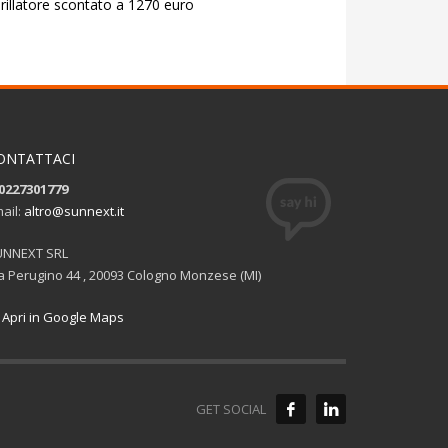
rillatore scontato a 1270 euro
ONTATTACI
0227301779
ail:
altro@sunnext.it
UNNEXT SRL
a Perugino 44 , 20093 Cologno Monzese (MI)
Apri in Google Maps
GET SOCIAL