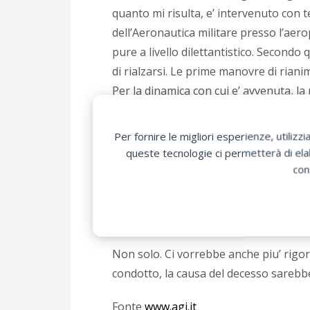
quanto mi risulta, e’ intervenuto con te
dell’Aeronautica militare presso l’aero
pure a livello dilettantistico. Secondo
di rialzarsi. Le prime manovre di rian
Per la dinamica con cui e’ avvenuta, l
Piermario Morosini, deceduto nell’apri
appena 8 minuti – afferma il direttore 
Per fornire le migliori esperienze, utili
infatti, era partito da Galatina.
queste tecnologie ci permetterà di elab
con
Il ragazzo e’ stato defribillato piu’ vo
Evidentemente, il caso Morosini non ha
defibrillatore anche nelle strutture in cu
Non solo. Ci vorrebbe anche piu’ rigore 
condotto, la causa del decesso sarebb
Fonte
www.agi.it