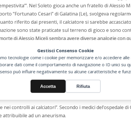
mpestivita’”. Nel Soleto gioca anche un fratello di Alessio Mic
porto “Fortunato Cesari” di Galatina (Le), svolgeva regolarmen
 quanto riferito dai presenti, il calciatore si sarebbe accasci
imazione sono state praticate sul terreno di gioco e sono co
a morte di Alessio Miceli sembra avere diverse analogie con q
le del 2012 sul campo del Pescara. “La nostra ambulanza e’ in
Gestisci Consenso Cookie
del 118 di Lecce, Maurizio Scardia -, pur trattandosi di un int
zziamo tecnologie come i cookie per memorizzare e/o accedere alle i
orare dati come il comportamento di navigazione o ID unici su que
senso può influire negativamente su alcune caratteristiche e funzi
lte ma la fibrillazione ventricolare non e’ stata responsiva. 
 insegnato nulla, se ancora il decreto ministeriale 2011 non 
Accetta
Rifiuta
i si pratica attivita’ sportiva dilettantistica.
nei controlli ai calciatori”. Secondo i medici del’ospedale di 
e attribuibile ad un aneurisma.