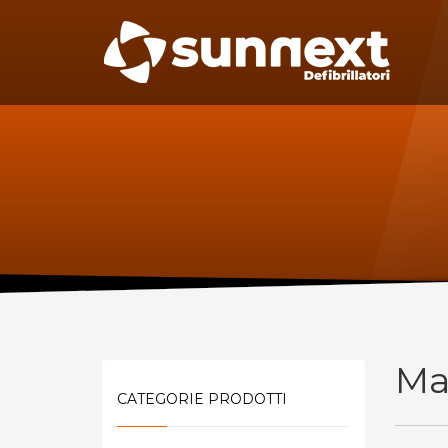
SUPPORTO
MAN
Specif
Telefono:
manute
per il D
0227301779
Fax:
0256561201
Sca
Ma
CATEGORIE PRODOTTI