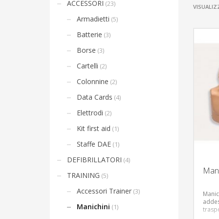
ACCESSORI
(23)
VISUALIZ
Armadietti
(5)
Batterie
(3)
Borse
(3)
Cartelli
(2)
Colonnine
(2)
Data Cards
(4)
Elettrodi
(2)
Kit first aid
(1)
Staffe DAE
(1)
DEFIBRILLATORI
(4)
Mani
TRAINING
(5)
Accessori Trainer
(3)
Manic
addes
Manichini
(1)
trasp