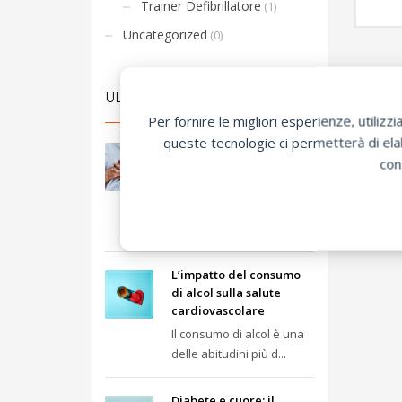
Trainer Defibrillatore
(1)
Uncategorized
(0)
ULTIME NEWS
Per fornire le migliori esperienze, utili
queste tecnologie ci permetterà di elab
Infarto: sintomi, segnali
con
e cosa fare subito
L’infarto miocardico è
un’emergenza medica
prov...
L’impatto del consumo
di alcol sulla salute
cardiovascolare
Il consumo di alcol è una
delle abitudini più d...
Diabete e cuore: il