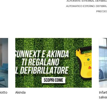
AUTOMATIC EXTERNAL DEFIBRIL
AUTOMATICO ESTERNO
,
DEFIBRI
PRECOC
riotto
Akinda
Infar
salva