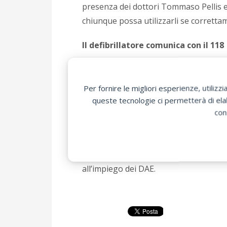
presenza dei dottori Tommaso Pellis e
chiunque possa utilizzarli se corrett
Il defibrillatore comunica con il 118
Il defibrillatore semiautomatico instal
superficie, è innovativo in quanto, ol
Per fornire le migliori esperienze, utili
dell’area verde, comunica con la centra
queste tecnologie ci permetterà di elab
Oltre quindi a localizzare adeguatamen
con
dotazione sosterrà anche i soccorritor
L’iniziativa, che ha ottenuto anche il
dell’emergenza ma sensibilizzare anche
all’impiego dei DAE.