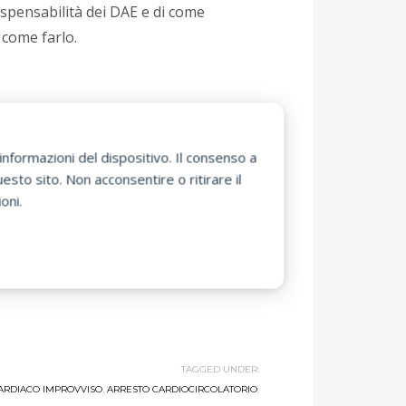
spensabilità dei DAE e di come
 come farlo.
con circa 60 mila metri quadrati di
o dalla sua postazione all’ingresso
nformazioni del dispositivo. Il consenso a
orso.
sto sito. Non acconsentire o ritirare il
oce dell’ambulanza, il DAE in
oni.
maniera più adeguata.
le essere solamente utile al momento
olti anche da Sunnext, per abilitare
TAGGED UNDER:
ARDIACO IMPROVVISO
,
ARRESTO CARDIOCIRCOLATORIO
,