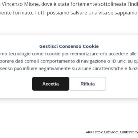
 Vincenzo Mione, dove è stata fortemente sottolineata l’indi
amente formato. Tutti possiamo salvare una vita se sappiamo
lato al Parco San Valentino, che è il più grande della regione 
Gestisci Consenso Cookie
tre ad avere un geolocalizzatore che parte quando viene pres
zziamo tecnologie come i cookie per memorizzare e/o accedere alle i
le del 118 e rimane in contatto con chi sta prestando il socc
orare dati come il comportamento di navigazione o ID unici su que
te la persona vittima di malore e aiutando un intervento vel
senso può influire negativamente su alcune caratteristiche e funzi
i già sul luogo a mantenere la calma e ad intervenire nella 
Accetta
Rifiuta
 patrocinio dell’assessorato alla sanità del comune, non vuo
 sul tema della defibrillazione precoce e sui corsi BLS-D, sv
ARRESTO CARDIACO
,
ARRESTO C