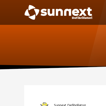
SUPPORTO
MAN
Specif
Telefono:
manute
per il D
0227301779
Fax:
0256561201
Sca
Sunnext Defibrillatori