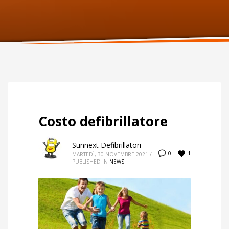
ORARI UFFICIO
Lunedi:
9am – 6pm
Martedi:
9am – 6pm
Mercoledi:
9am – 6pm
Giovedi:
9am – 6pm
Venerdi:
9am – 6pm
Sabato:
Chiuso
Domenica:
Chiuso
Costo defibrillatore
Sunnext Defibrillatori
1
0
MARTEDÌ, 30 NOVEMBRE 2021
/
PUBLISHED IN
NEWS