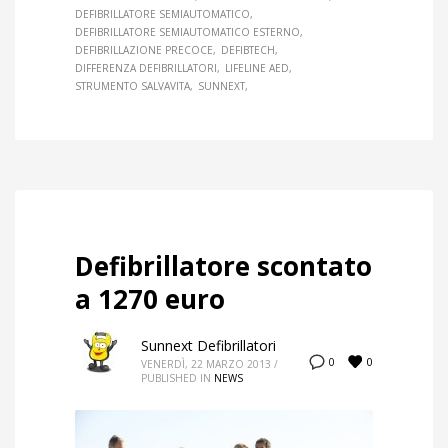
DEFIBRILLATORE SEMIAUTOMATICO
DEFIBRILLATORE SEMIAUTOMATICO ESTERNO
DEFIBRILLAZIONE PRECOCE
DEFIBTECH
DIFFERENZA DEFIBRILLATORI
LIFELINE AED
STRUMENTO SALVAVITA
SUNNEXT
Defibrillatore scontato
a 1270 euro
Sunnext Defibrillatori
0
0
VENERDÌ, 22 MARZO 2013
/
PUBLISHED IN
NEWS