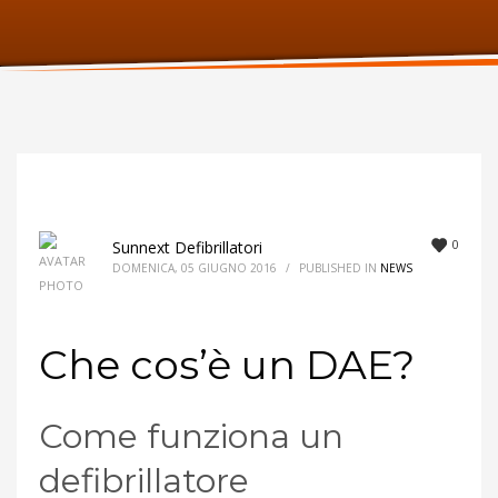
ORARI UFFICIO
Lunedi:
9am – 6pm
Martedi:
9am – 6pm
Mercoledi:
9am – 6pm
Giovedi:
9am – 6pm
Venerdi:
9am – 6pm
Sabato:
Chiuso
Domenica:
Chiuso
0
Sunnext Defibrillatori
DOMENICA, 05 GIUGNO 2016
/
PUBLISHED IN
NEWS
Che cos’è un DAE?
Come funziona un
defibrillatore