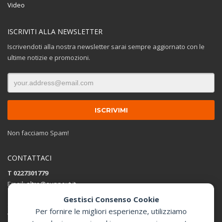
Video
ISCRIVITI ALLA NEWSLETTER
Iscrivendoti alla nostra newsletter sarai sempre aggiornato con le
ultime notizie e promozioni.
Non facciamo Spam!
CONTATTACI
T 0227301779
Email:
altro@sunnext.it
Gestisci Consenso Cookie
SUNNEXT SRL
Per fornire le migliori esperienze, utilizziamo
Via Perugino 44 , 20093 Cologno Monzese (MI)