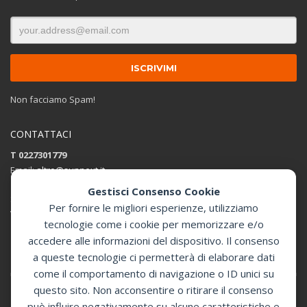
Non facciamo Spam!
CONTATTACI
T 0227301779
Email:
altro@sunnext.it
Gestisci Consenso Cookie
SUNNEXT SRL
Per fornire le migliori esperienze, utilizziamo
Via Perugino 44 , 20093 Cologno Monzese (MI)
tecnologie come i cookie per memorizzare e/o
accedere alle informazioni del dispositivo. Il consenso
Apri in Google Maps
a queste tecnologie ci permetterà di elaborare dati
come il comportamento di navigazione o ID unici su
questo sito. Non acconsentire o ritirare il consenso
può influire negativamente su alcune caratteristiche e
GET SOCIAL