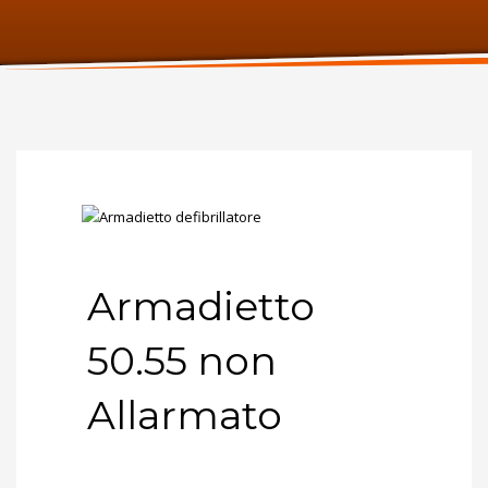
ORARI UFFICIO
Lunedi:
9am – 6pm
Martedi:
9am – 6pm
Mercoledi:
9am – 6pm
Giovedi:
9am – 6pm
Venerdi:
9am – 6pm
Sabato:
Chiuso
Domenica:
Chiuso
Armadietto
50.55 non
Allarmato