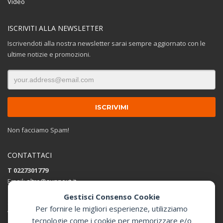
Video
ISCRIVITI ALLA NEWSLETTER
Iscrivendoti alla nostra newsletter sarai sempre aggiornato con le
ultime notizie e promozioni.
Non facciamo Spam!
CONTATTACI
T 0227301779
Email:
altro@sunnext.it
Gestisci Consenso Cookie
SUNNEXT SRL
Per fornire le migliori esperienze, utilizziamo
Via Perugino 44 , 20093 Cologno Monzese (MI)
tecnologie come i cookie per memorizzare e/o