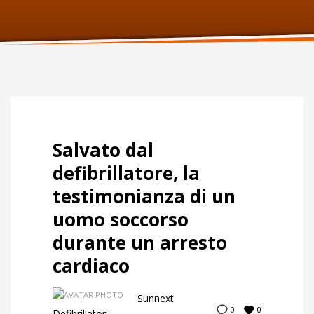
ORARI UFFICIO
Lunedi:
9am – 6pm
Martedi:
9am – 6pm
Mercoledi:
9am – 6pm
Giovedi:
9am – 6pm
Venerdi:
9am – 6pm
Sabato:
Chiuso
Domenica:
Chiuso
Salvato dal
defibrillatore, la
testimonianza di un
uomo soccorso
durante un arresto
cardiaco
Sunnext
0
0
Defibrillatori