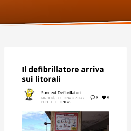
ORARI UFFICIO
Lunedi:
9am – 6pm
Martedi:
9am – 6pm
Mercoledi:
9am – 6pm
Giovedi:
9am – 6pm
Venerdi:
9am – 6pm
Sabato:
Chiuso
Domenica:
Chiuso
Il defibrillatore arriva
sui litorali
Sunnext Defibrillatori
0
0
MARTEDÌ, 07 GENNAIO 2014
/
PUBLISHED IN
NEWS