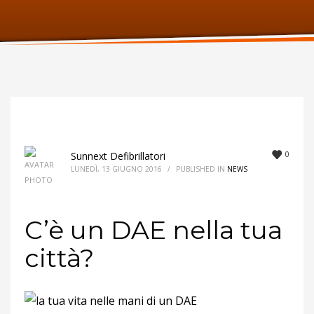
ORARI UFFICIO
Lunedi:
9am – 6pm
Martedi:
9am – 6pm
Mercoledi:
9am – 6pm
Giovedi:
9am – 6pm
Venerdi:
9am – 6pm
Sabato:
Chiuso
Domenica:
Chiuso
0
Sunnext Defibrillatori
LUNEDÌ, 13 GIUGNO 2016
/
PUBLISHED IN
NEWS
C’è un DAE nella tua
città?