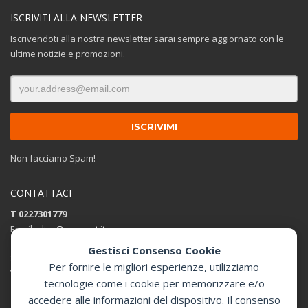
ISCRIVITI ALLA NEWSLETTER
Iscrivendoti alla nostra newsletter sarai sempre aggiornato con le
ultime notizie e promozioni.
Non facciamo Spam!
CONTATTACI
T 0227301779
Email:
altro@sunnext.it
Gestisci Consenso Cookie
SUNNEXT SRL
Per fornire le migliori esperienze, utilizziamo
Via Perugino 44 , 20093 Cologno Monzese (MI)
tecnologie come i cookie per memorizzare e/o
accedere alle informazioni del dispositivo. Il consenso
Apri in Google Maps