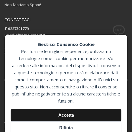
Non facciamo Spam!
CONTATTACI
T 0227301779
Email:
altro@sunnext.it
Gestisci Consenso Cookie
SUNNEXT SRL
Per fornire le migliori esperienze, utilizziamo
Via Perugino 44 , 20093 Cologno Monzese (MI)
tecnologie come i cookie per memorizzare e/o
accedere alle informazioni del dispositivo. Il consenso
Apri in Google Maps
a queste tecnologie ci permetterà di elaborare dati
come il comportamento di navigazione o ID unici su
questo sito. Non acconsentire o ritirare il consenso
può influire negativamente su alcune caratteristiche e
GET SOCIAL
funzioni.
© 2024 Sunnext Defibrillatori -
Accetta
Distributore Ufficiale Defibtech per l'Italia
Via Perugino 44 , 20093 Cologno Monzese (MI) - P.Iva 07394350966 -
Rifiuta
Tutti i diritti riservati.