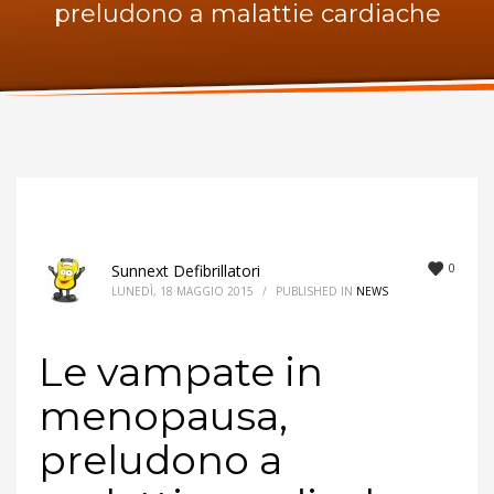
preludono a malattie cardiache
ORARI UFFICIO
Lunedi:
9am – 6pm
Martedi:
9am – 6pm
Mercoledi:
9am – 6pm
Giovedi:
9am – 6pm
Venerdi:
9am – 6pm
Sabato:
Chiuso
Domenica:
Chiuso
0
Sunnext Defibrillatori
LUNEDÌ, 18 MAGGIO 2015
/
PUBLISHED IN
NEWS
Le vampate in
menopausa,
preludono a