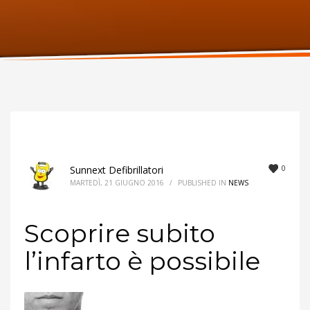
ORARI UFFICIO
Lunedi:
9am – 6pm
Martedi:
9am – 6pm
Mercoledi:
9am – 6pm
Giovedi:
9am – 6pm
Venerdi:
9am – 6pm
Sabato:
Chiuso
Domenica:
Chiuso
0
Sunnext Defibrillatori
MARTEDÌ, 21 GIUGNO 2016
/
PUBLISHED IN
NEWS
Scoprire subito
l’infarto è possibile