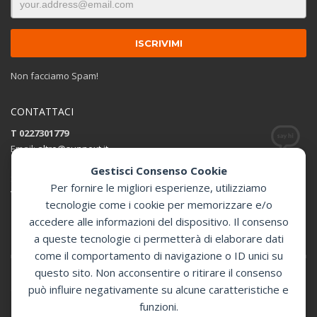
Non facciamo Spam!
CONTATTACI
T 0227301779
Email:
altro@sunnext.it
Gestisci Consenso Cookie
SUNNEXT SRL
Per fornire le migliori esperienze, utilizziamo
Via Perugino 44 , 20093 Cologno Monzese (MI)
tecnologie come i cookie per memorizzare e/o
accedere alle informazioni del dispositivo. Il consenso
Apri in Google Maps
a queste tecnologie ci permetterà di elaborare dati
come il comportamento di navigazione o ID unici su
questo sito. Non acconsentire o ritirare il consenso
può influire negativamente su alcune caratteristiche e
GET SOCIAL
funzioni.