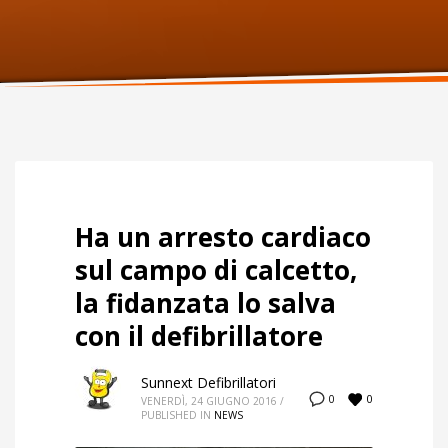
ORARI UFFICIO
Lunedi:
9am – 6pm
Martedi:
9am – 6pm
Mercoledi:
9am – 6pm
Giovedi:
9am – 6pm
Venerdi:
9am – 6pm
Sabato:
Chiuso
Domenica:
Chiuso
Ha un arresto cardiaco
sul campo di calcetto,
la fidanzata lo salva
con il defibrillatore
Sunnext Defibrillatori
0
0
VENERDÌ, 24 GIUGNO 2016
/
PUBLISHED IN
NEWS