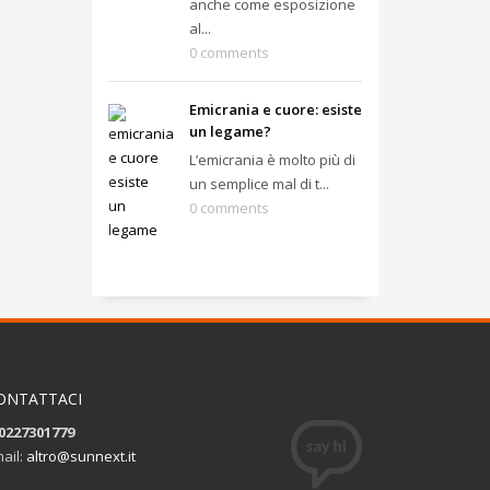
anche come esposizione
al...
0 comments
Emicrania e cuore: esiste
un legame?
L’emicrania è molto più di
un semplice mal di t...
0 comments
ONTATTACI
0227301779
ail:
altro@sunnext.it