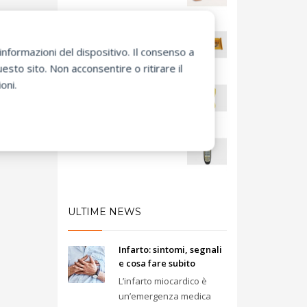
Batteria alta capacita' 7
anni
nformazioni del dispositivo. Il consenso a
sto sito. Non acconsentire o ritirare il
oni.
Staffa di supporto gialla per
defibrillatore
Telecomando per trainer
ULTIME NEWS
Infarto: sintomi, segnali
e cosa fare subito
L’infarto miocardico è
un’emergenza medica