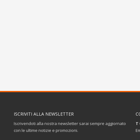
ISCRIVITI ALLA NEWSLETTER
C
Iscrivendoti alla nostra newsletter sarai sempre aggiornato
T 
con le ultime notizie e promozioni.
Em