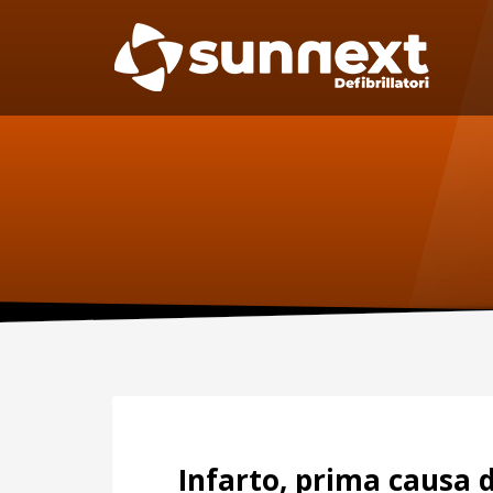
SUPPORTO
MAN
Specif
Telefono:
manute
per il D
0227301779
Fax:
0256561201
Sca
Infarto, prima causa d