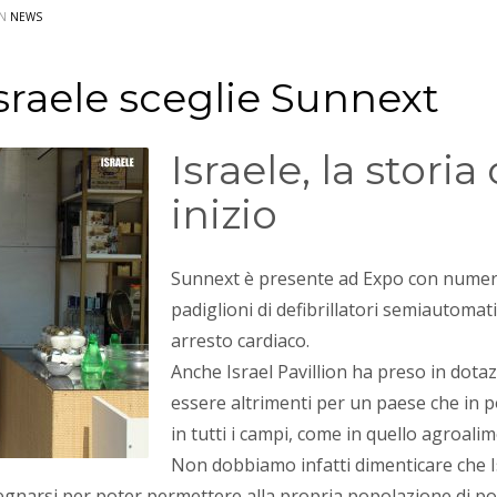
IN
NEWS
Israele sceglie Sunnext
Israele, la stori
inizio
Sunnext è presente ad Expo con numeros
padiglioni di defibrillatori semiautomatic
arresto cardiaco.
Anche Israel Pavillion ha preso in dot
essere altrimenti per un paese che in 
in tutti i campi, come in quello agroali
Non dobbiamo infatti dimenticare che Is
gnarsi per poter permettere alla propria popolazione di pot