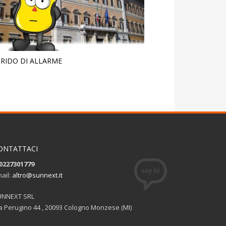
RIDO DI ALLARME
ONTATTACI
0227301779
ail:
altro@sunnext.it
UNNEXT SRL
a Perugino 44 , 20093 Cologno Monzese (MI)