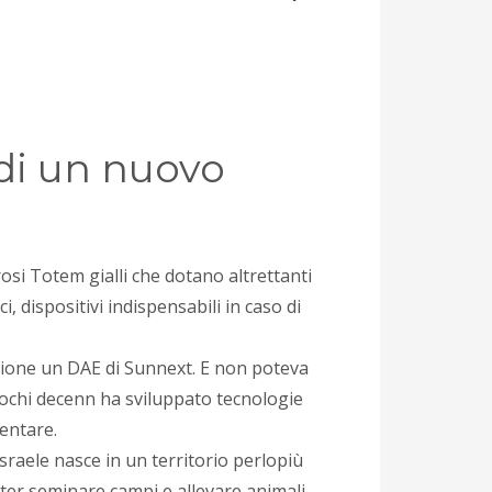
a di un nuovo
i Totem gialli che dotano altrettanti
i, dispositivi indispensabili in caso di
azione un DAE di Sunnext. E non poteva
pochi decenn ha sviluppato tecnologie
mentare.
raele nasce in un territorio perlopiù
er seminare campi e allevare animali.