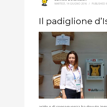
MARTEDÌ, 14 GIUGNO 2016
/
PUBLISHED 
Il padiglione d’
arido e di conseguenza ha dovuto inge