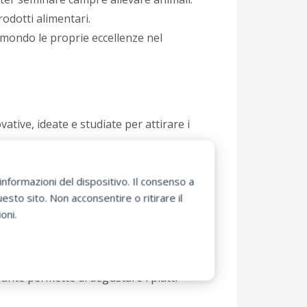
odotti alimentari.
 mondo le proprie eccellenze nel
ative, ideate e studiate per attirare i
glione all’esterno. L’idea nasce dallo
nformazioni del dispositivo. Il consenso a
sto sito. Non acconsentire o ritirare il
zioni.In realtà questo paese lotta da
oni.
diglione.
del paese arabo dagli inizi ad oggi.
israeliano.
ante permette di degustare i piatti