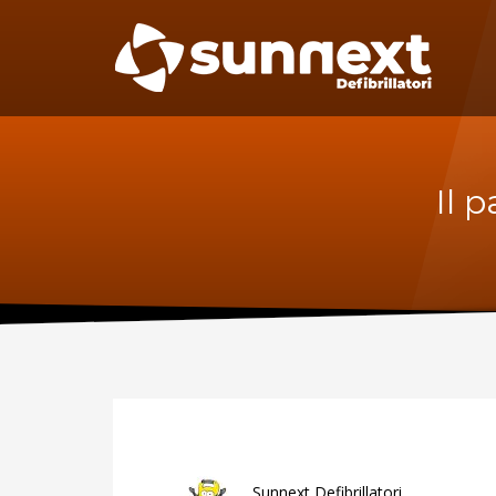
SUPPORTO
MAN
Specif
Telefono:
manute
per il D
0227301779
Fax:
0256561201
Sca
Il 
Sunnext Defibrillatori