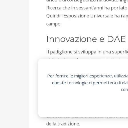
Ricerca che in sessant’anni ha portato
Quindi l’Esposizione Universale ha ra
campo.
Innovazione e DAE n
Il padiglione si sviluppa in una superfi
visitatori in un’esperienza a tutto ton
L’intento è quello di attrarre il turist
Per cominciare un ampio giardino vertic
Per fornire le migliori esperienze, utili
queste tecnologie ci permetterà di elab
smentire un luogo comune che afferma c
con
anni contro la desertificazione, attrav
Interbamente un primo spazio offre agli 
Degli schermi 3D proiettano film in cu
La seconda parte è caratterizzato da u
della tradizione.