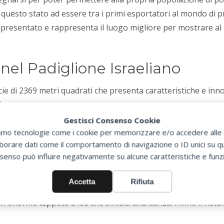
 questo stato ad essere tra i primi esportatori al mondo di pr
ppresentato e rappresenta il luogo migliore per mostrare al
el Padiglione Israeliano
cie di 2369 metri quadrati che presenta caratteristiche e innov
do.
a per far conoscere meglio quello che Israele offre.
Gestisci Consenso Cookie
ale, di spettacolari dimensioni che ricopre le pareti del padi
zziamo tecnologie come i cookie per memorizzare e/o accedere alle i
orare dati come il comportamento di navigazione o ID unici su que
he Israele sia uno stato arido e senza possibilità di coltiva
senso può influire negativamente su alcune caratteristiche e funzi
erso tecnologie all’avanguardia che vengono illustrate nel pa
ospiti la possibilità di conoscere la storia dell’agricoltura 
Accetta
Rifiuta
i viene anche raccontato il piano di rimboschimento del paee 
n enorme tappeto a led che simula una danza. Infine il ristor