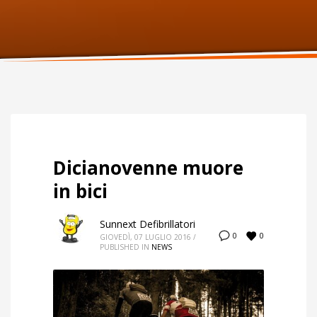
ORARI UFFICIO
Lunedi:
9am – 6pm
Martedi:
9am – 6pm
Mercoledi:
9am – 6pm
Giovedi:
9am – 6pm
Venerdi:
9am – 6pm
Sabato:
Chiuso
Domenica:
Chiuso
Dicianovenne muore
in bici
Sunnext Defibrillatori
0
0
GIOVEDÌ, 07 LUGLIO 2016
/
PUBLISHED IN
NEWS