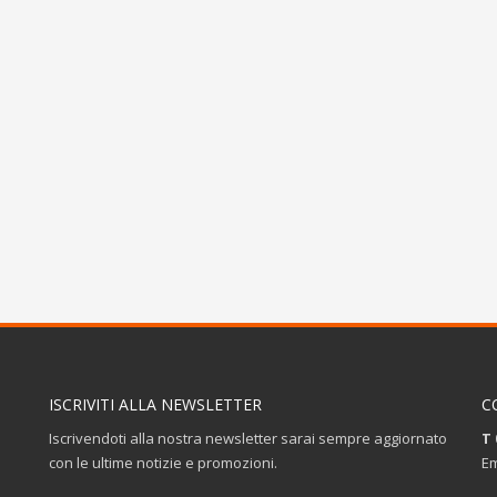
ISCRIVITI ALLA NEWSLETTER
C
Iscrivendoti alla nostra newsletter sarai sempre aggiornato
T 
con le ultime notizie e promozioni.
Em