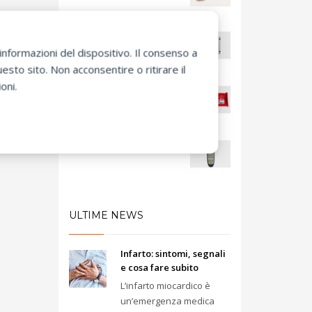
Armadietto 40.40 non
Allarmato
nformazioni del dispositivo. Il consenso a
sto sito. Non acconsentire o ritirare il
oni.
Batteria ricaricabile per
trainer
Telecomando per trainer
ULTIME NEWS
Infarto: sintomi, segnali
e cosa fare subito
L’infarto miocardico è
un’emergenza medica