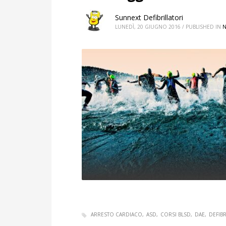
Sunnext Defibrillatori
LUNEDÌ, 20 GIUGNO 2016
/
PUBLISHED IN
ARRESTO CARDIACO
ASD
CORSI BLSD
DAE
DEFIB