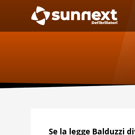
SUPPORTO
MAN
Specif
Telefono:
manute
per il D
0227301779
Fax:
0256561201
Sca
Se la legge Balduzzi d