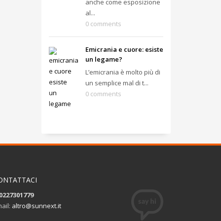
anche come esposizione
al...
0 comments
Emicrania e cuore: esiste
un legame?
L’emicrania è molto più di
un semplice mal di t...
0 comments
ONTATTACI
0227301779
ail:
altro@sunnext.it