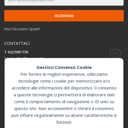
Non facciamo Spam!
CONTATTACI
T 0227301779
Email:
altro@sunnext.it
Gestisci Consenso Cookie
SUNNEXT SRL
Per fornire le migliori esperienze, utilizziamo
Via Perugino 44 , 20093 Cologno Monzese (MI)
tecnologie come i cookie per memorizzare e/o
accedere alle informazioni del dispositivo. Il consenso
Apri in Google Maps
a queste tecnologie ci permetterà di elaborare dati
come il comportamento di navigazione o ID unici su
questo sito. Non acconsentire o ritirare il consenso
può influire negativamente su alcune caratteristiche e
GET SOCIAL
funzioni.