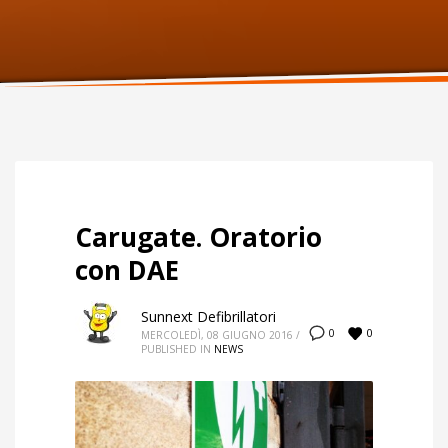
ORARI UFFICIO
Lunedi:
9am – 6pm
Martedi:
9am – 6pm
Mercoledi:
9am – 6pm
Giovedi:
9am – 6pm
Venerdi:
9am – 6pm
Sabato:
Chiuso
Domenica:
Chiuso
Carugate. Oratorio
con DAE
Sunnext Defibrillatori
0
0
MERCOLEDÌ, 08 GIUGNO 2016
/
PUBLISHED IN
NEWS