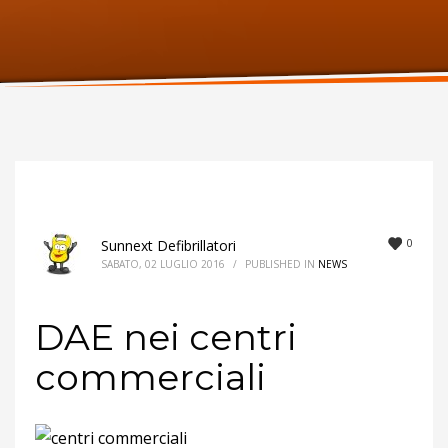
ORARI UFFICIO
Lunedi:
9am – 6pm
Martedi:
9am – 6pm
Mercoledi:
9am – 6pm
Giovedi:
9am – 6pm
Venerdi:
9am – 6pm
Sabato:
Chiuso
Domenica:
Chiuso
0
Sunnext Defibrillatori
SABATO, 02 LUGLIO 2016
/
PUBLISHED IN
NEWS
DAE nei centri
commerciali