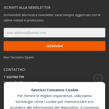
ISCRIVITI ALLA NEWSLETTER
Iscrivendoti alla nostra newsletter sarai sempre aggiornato con le
ultime notizie e promozioni.
Non facciamo Spam!
CONTATTACI
T 0227301779
Email:
altro@sunnext.it
Gestisci Consenso Cookie
SUNNEXT SRL
Per fornire le migliori esperienze, utilizziamo
Via Perugino 44 , 20093 Cologno Monzese (MI)
tecnologie come i cookie per memorizzare e/o
accedere alle informazioni del dispositivo. Il consenso
Apri in Google Maps