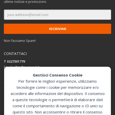
ultime notizie e promozioni.
Non facciamo Spam!
CONTATTACI
T 0227301779
Email:
altro@sunnext.it
Gestisci Consenso Cookie
SUNNEXT SRL
Per fornire le migliori esperienze, utilizziamo
Via Perugino 44 , 20093 Cologno Monzese (MI)
tecnologie come i cookie per memorizzare e/o
accedere alle informazioni del dispositivo. Il consenso
Apri in Google Maps
a queste tecnologie ci permetterà di elaborare dati
come il comportamento di navigazione o ID unici su
questo sito. Non acconsentire o ritirare il consenso