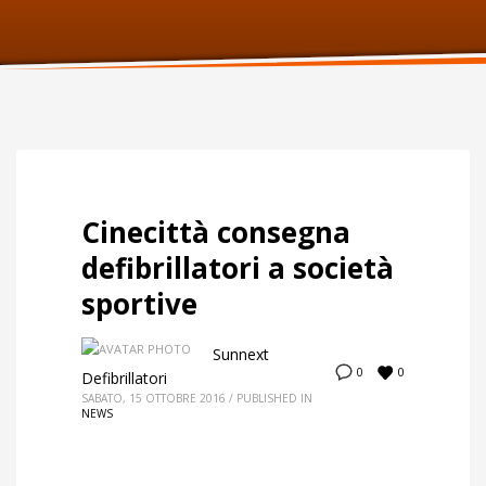
ORARI UFFICIO
Lunedi:
9am – 6pm
Martedi:
9am – 6pm
Mercoledi:
9am – 6pm
Giovedi:
9am – 6pm
Venerdi:
9am – 6pm
Sabato:
Chiuso
Domenica:
Chiuso
Cinecittà consegna
defibrillatori a società
sportive
Sunnext
0
0
Defibrillatori
SABATO, 15 OTTOBRE 2016
/
PUBLISHED IN
NEWS