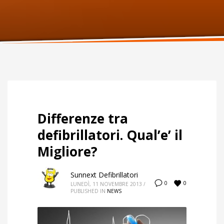
ORARI UFFICIO
Lunedi:
9am – 6pm
Martedi:
9am – 6pm
Mercoledi:
9am – 6pm
Giovedi:
9am – 6pm
Venerdi:
9am – 6pm
Sabato:
Chiuso
Domenica:
Chiuso
Differenze tra
defibrillatori. Qual’e’ il
Migliore?
Sunnext Defibrillatori
0
0
LUNEDÌ, 11 NOVEMBRE 2013
/
PUBLISHED IN
NEWS