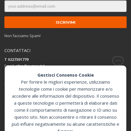
Non facciamo Spam!
CONTATTACI
T 0227301779
Email:
altro@sunnext.it
Gestisci Consenso Cookie
SUNNEXT SRL
Per fornire le migliori esperienze, utilizziamo
Via Perugino 44 , 20093 Cologno Monzese (MI)
tecnologie come i cookie per memorizzare e/o
accedere alle informazioni del dispositivo. Il consenso
Apri in Google Maps
a queste tecnologie ci permetterà di elaborare dati
come il comportamento di navigazione o ID unici su
questo sito. Non acconsentire o ritirare il consenso
può influire negativamente su alcune caratteristiche e
GET SOCIAL