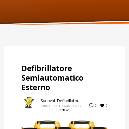
ORARI UFFICIO
Lunedi:
9am – 6pm
Martedi:
9am – 6pm
Mercoledi:
9am – 6pm
Giovedi:
9am – 6pm
Venerdi:
9am – 6pm
Sabato:
Chiuso
Domenica:
Chiuso
Defibrillatore
Semiautomatico
Esterno
Sunnext Defibrillatori
0
0
SABATO, 18 FEBBRAIO 2023
/
PUBLISHED IN
NEWS