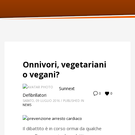
ORARI UFFICIO
Lunedi:
9am – 6pm
Martedi:
9am – 6pm
Mercoledi:
9am – 6pm
Giovedi:
9am – 6pm
Venerdi:
9am – 6pm
Sabato:
Chiuso
Domenica:
Chiuso
Onnivori, vegetariani
o vegani?
Sunnext
0
0
Defibrillatori
SABATO, 09 LUGLIO 2016
/
PUBLISHED IN
NEWS
Il dibattito è in corso ormai da qualche