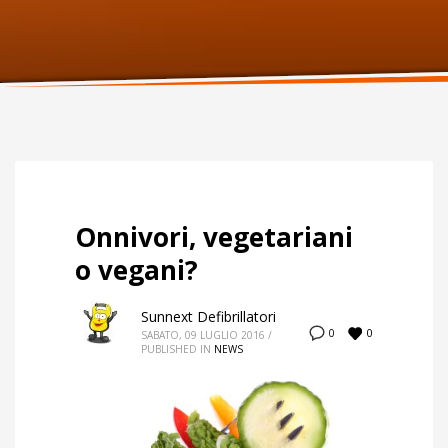
ORARI UFFICIO
Lunedi:
9am – 6pm
Martedi:
9am – 6pm
Mercoledi:
9am – 6pm
Giovedi:
9am – 6pm
Venerdi:
9am – 6pm
Sabato:
Chiuso
Domenica:
Chiuso
Onnivori, vegetariani
o vegani?
Sunnext Defibrillatori
0
0
SABATO, 09 LUGLIO 2016
/
PUBLISHED IN
NEWS