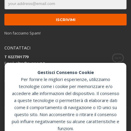
Non facciamo Spam!
CONTATTACI
T 0227301779
Email:
altro@sunnext.it
Gestisci Consenso Cookie
SUNNEXT SRL
Per fornire le migliori esperienze, utilizziamo
Via Perugino 44 , 20093 Cologno Monzese (MI)
tecnologie come i cookie per memorizzare e/o
accedere alle informazioni del dispositivo. Il consenso
Apri in Google Maps
a queste tecnologie ci permetterà di elaborare dati
come il comportamento di navigazione o ID unici su
questo sito. Non acconsentire o ritirare il consenso
può influire negativamente su alcune caratteristiche e
GET SOCIAL
funzioni.