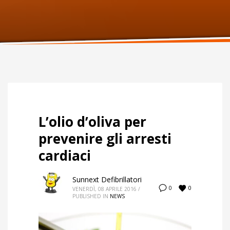
ORARI UFFICIO
Lunedi:
9am – 6pm
Martedi:
9am – 6pm
Mercoledi:
9am – 6pm
Giovedi:
9am – 6pm
Venerdi:
9am – 6pm
Sabato:
Chiuso
Domenica:
Chiuso
L’olio d’oliva per
prevenire gli arresti
cardiaci
Sunnext Defibrillatori
0
0
VENERDÌ, 08 APRILE 2016
/
PUBLISHED IN
NEWS