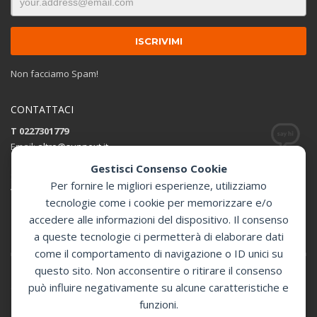
Non facciamo Spam!
CONTATTACI
T 0227301779
Email:
altro@sunnext.it
Gestisci Consenso Cookie
SUNNEXT SRL
Per fornire le migliori esperienze, utilizziamo
Via Perugino 44 , 20093 Cologno Monzese (MI)
tecnologie come i cookie per memorizzare e/o
accedere alle informazioni del dispositivo. Il consenso
Apri in Google Maps
a queste tecnologie ci permetterà di elaborare dati
come il comportamento di navigazione o ID unici su
questo sito. Non acconsentire o ritirare il consenso
può influire negativamente su alcune caratteristiche e
GET SOCIAL
funzioni.