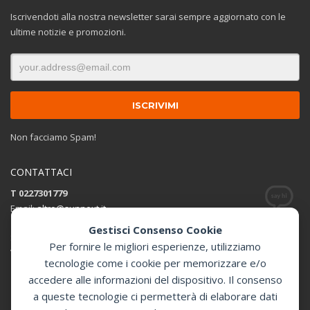
Iscrivendoti alla nostra newsletter sarai sempre aggiornato con le
ultime notizie e promozioni.
Non facciamo Spam!
CONTATTACI
T 0227301779
Email:
altro@sunnext.it
Gestisci Consenso Cookie
SUNNEXT SRL
Per fornire le migliori esperienze, utilizziamo
Via Perugino 44 , 20093 Cologno Monzese (MI)
tecnologie come i cookie per memorizzare e/o
accedere alle informazioni del dispositivo. Il consenso
Apri in Google Maps
a queste tecnologie ci permetterà di elaborare dati