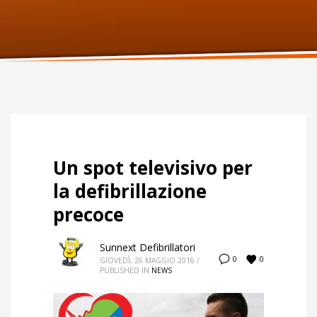
ORARI UFFICIO
Lunedi:
9am – 6pm
Martedi:
9am – 6pm
Mercoledi:
9am – 6pm
Giovedi:
9am – 6pm
Venerdi:
9am – 6pm
Sabato:
Chiuso
Domenica:
Chiuso
Un spot televisivo per
la defibrillazione
precoce
Sunnext Defibrillatori
0
0
GIOVEDÌ, 26 MAGGIO 2016
/
PUBLISHED IN
NEWS