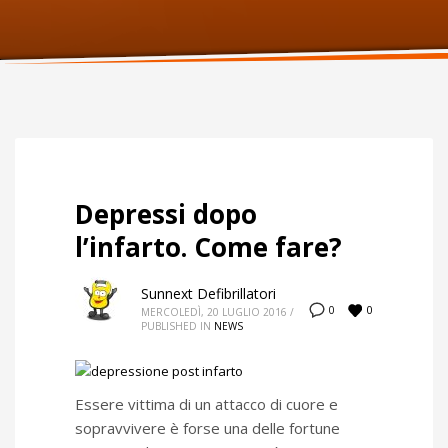
ORARI UFFICIO
Lunedi:
9am – 6pm
Martedi:
9am – 6pm
Mercoledi:
9am – 6pm
Giovedi:
9am – 6pm
Venerdi:
9am – 6pm
Sabato:
Chiuso
Domenica:
Chiuso
Depressi dopo
l’infarto. Come fare?
Sunnext Defibrillatori
0
0
MERCOLEDÌ, 20 LUGLIO 2016
/
PUBLISHED IN
NEWS
Essere vittima di un attacco di cuore e
sopravvivere è forse una delle fortune