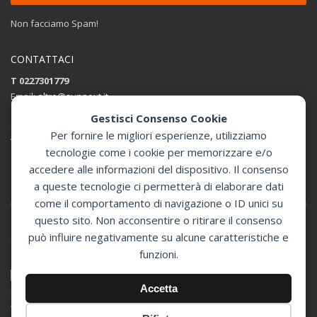
Non facciamo Spam!
CONTATTACI
T 0227301779
Email:
altro@sunnext.it
Gestisci Consenso Cookie
SUNNEXT SRL
Per fornire le migliori esperienze, utilizziamo
Via Perugino 44 , 20093 Cologno Monzese (MI)
tecnologie come i cookie per memorizzare e/o
accedere alle informazioni del dispositivo. Il consenso
Apri in Google Maps
a queste tecnologie ci permetterà di elaborare dati
come il comportamento di navigazione o ID unici su
questo sito. Non acconsentire o ritirare il consenso
può influire negativamente su alcune caratteristiche e
GET SOCIAL
funzioni.
© 2024 Sunnext Defibrillatori -
Accetta
Distributore Ufficiale Defibtech per l'Italia
Via Perugino 44 , 20093 Cologno Monzese (MI) - P.Iva 07394350966 -