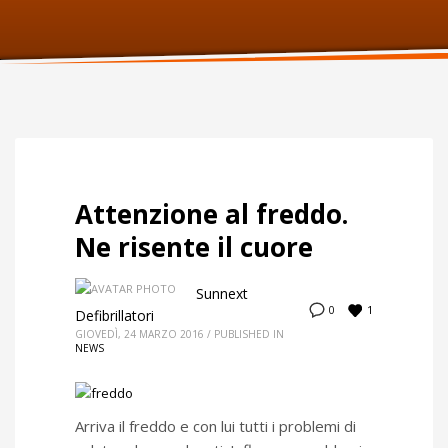
ORARI UFFICIO
Lunedi:
9am – 6pm
Martedi:
9am – 6pm
Mercoledi:
9am – 6pm
Giovedi:
9am – 6pm
Venerdi:
9am – 6pm
Sabato:
Chiuso
Domenica:
Chiuso
Attenzione al freddo.
Ne risente il cuore
Sunnext
1
0
Defibrillatori
GIOVEDÌ, 24 MARZO 2016
/
PUBLISHED IN
NEWS
Arriva il freddo e con lui tutti i problemi di